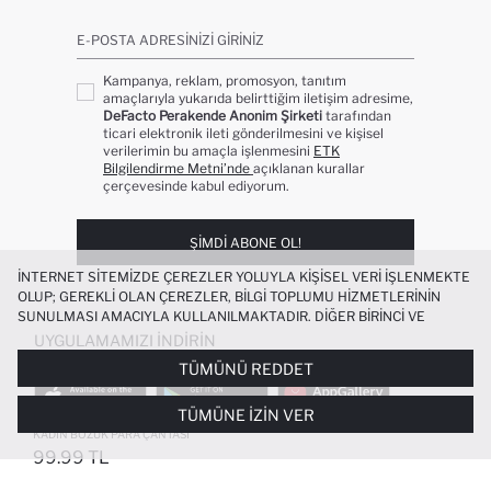
E-POSTA ADRESINIZI GIRINIZ
Kampanya, reklam, promosyon, tanıtım
amaçlarıyla yukarıda belirttiğim iletişim adresime,
DeFacto Perakende Anonim Şirketi
tarafından
ticari elektronik ileti gönderilmesini ve kişisel
verilerimin bu amaçla işlenmesini
ETK
Bilgilendirme Metni’nde
açıklanan kurallar
çerçevesinde kabul ediyorum.
ŞIMDI ABONE OL!
İNTERNET SITEMIZDE ÇEREZLER YOLUYLA KIŞISEL VERI IŞLENMEKTE
OLUP; GEREKLI OLAN ÇEREZLER, BILGI TOPLUMU HIZMETLERININ
SUNULMASI AMACIYLA KULLANILMAKTADIR. DIĞER BIRINCI VE
ÜÇÜNCÜ TARAF ÇEREZLER ISE SIZE DAHA IYI BIR ALIŞVERIŞ
UYGULAMAMIZI İNDIRIN
DENEYIMI SUNULABILMESI, SITEMIZIN DAHA IŞLEVSEL KILINMASI VE
TÜMÜNÜ REDDET
KIŞISELLEŞTIRMESI VE AÇIK RIZA VERMENIZ HALINDE, SIZLERE
YÖNELIK PAZARLAMA FAALIYETLERININ YAPILMASI AMAÇLARIYLA
TÜMÜNE İZIN VER
SINIRLI OLARAK KULLANILACAKTIR. ÇEREZLERE DAIR TERCIHLERINIZI
ÇEREZ TERCIHLERI
PANELI ARACILIĞIYLA HER ZAMAN YÖNETEBILIR,
KADIN BOZUK PARA ÇANTASI
ÇEREZLERLE ILGILI DAHA DETAYLI BILGIYE
ÇEREZ AYDINLATMA
99.99 TL
POPÜLER KATEGORILER
METNI
’NDEN ULAŞABILIRSINIZ.
FAVORILERE EKLENDI
GELINCE HABER VER
SEPETE EKLENIYOR
SEPETE EKLENDI