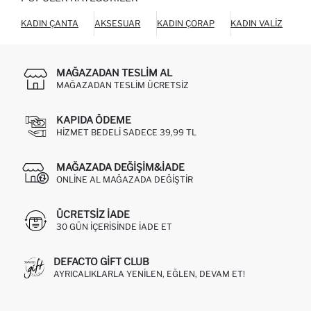
KADIN ÇANTA
AKSESUAR
KADIN ÇORAP
KADIN VALIZ
KÜ
MAĞAZADAN TESLIM AL
MAĞAZADAN TESLIM ÜCRETSIZ
KAPIDA ÖDEME
HIZMET BEDELI SADECE 39,99 TL
MAĞAZADA DEĞIŞIM&İADE
ONLINE AL MAĞAZADA DEĞIŞTIR
ÜCRETSIZ IADE
30 GÜN IÇERISINDE IADE ET
DEFACTO GIFT CLUB
AYRICALIKLARLA YENILEN, EĞLEN, DEVAM ET!