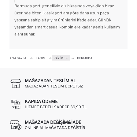
Bermuda şort, genellikle diz hizasında veya dizin biraz
üzerinde biten, klasik şortlara göre daha uzun paça
yapısına sahip alt giyim ürünlerini ifade eder. Günlük
yaşamdan smart casual kombinlere kadar geniş kullanım
alanı sunar.
ANA SAYFA
KADIN
GIYIM
BERMUDA
MAĞAZADAN TESLIM AL
MAĞAZADAN TESLIM ÜCRETSIZ
KAPIDA ÖDEME
HIZMET BEDELI SADECE 39,99 TL
MAĞAZADA DEĞIŞIM&İADE
ONLINE AL MAĞAZADA DEĞIŞTIR