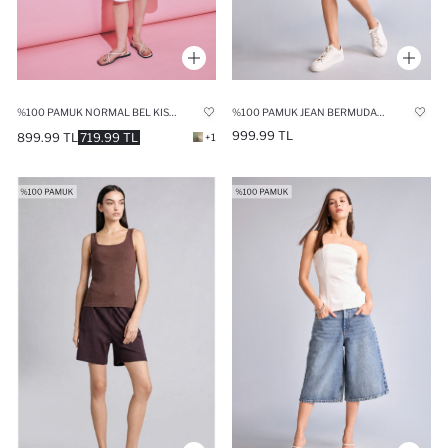
%100 PAMUK NORMAL BEL KISA PAÇA GABARDIN BERMUDA
%100 PAMUK JEAN BERMUDA ŞORT
999.99 TL
899.99 TL
719.99 TL
+1