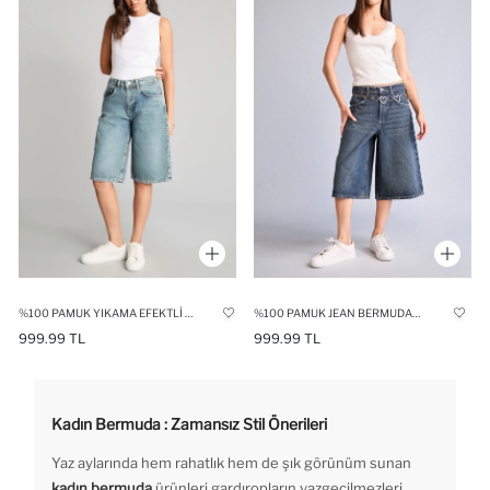
%100 PAMUK YIKAMA EFEKTLI BERMUDA JEAN ŞORT
%100 PAMUK JEAN BERMUDA ŞORT
999.99 TL
999.99 TL
Kadın Bermuda : Zamansız Stil Önerileri
Yaz aylarında hem rahatlık hem de şık görünüm sunan
kadın bermuda
ürünleri gardıropların vazgeçilmezleri