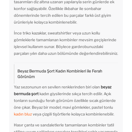
tasarımları diz altına uzanan yapılarıyla serin günlerde ek
konfor sağlayabilir. Özellikle ilkbahar ile sonbahar
dönemlerinde tercih edilen bu parçalar farklı üst giyim
ürünleriyle kolayca kombinlenebilir.
İnce triko kazaklar, sweatshirtler veya uzun kollu
gömleklerle tamamlanan kombinler mevsim geçişlerinde
işlevsel kullanım sunar. Böylece gardırobunuzdaki
parçaları yılın daha uzun bölümünde değerlendirebilirsiniz.
Beyaz Bermuda Şort Kadın Kombinleri ile Ferah
Görünüm
Yaz sezonunun en sevilen renklerinden biri olan
beyaz
bermuda şort
kadın giysilerinde sıkça tercih edilir. Açık
tonların sunduğu ferah görünüm özellikle sıcak günlerde
öne çıkar. Beyaz bir model; mavi gömlekler, pastel tonlu
kadın bluz
veya çizgili tişörtlerle kolayca kombinlenebilir.
Hasır çanta ve sandaletlerle tamamlanan kombinler tatil
stiline uyum sağlarken sneaker tercihleri şehir yaşamında