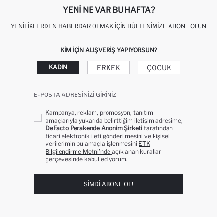
YENI NE VAR BU HAFTA?
YENILIKLERDEN HABERDAR OLMAK İÇIN BÜLTENIMIZE ABONE OLUN
KIM IÇIN ALIŞVERIŞ YAPIYORSUN?
ERKEK
ÇOCUK
KADIN
E-POSTA ADRESINIZI GIRINIZ
Kampanya, reklam, promosyon, tanıtım
amaçlarıyla yukarıda belirttiğim iletişim adresime,
DeFacto Perakende Anonim Şirketi
tarafından
ticari elektronik ileti gönderilmesini ve kişisel
verilerimin bu amaçla işlenmesini
ETK
Bilgilendirme Metni’nde
açıklanan kurallar
çerçevesinde kabul ediyorum.
ŞIMDI ABONE OL!