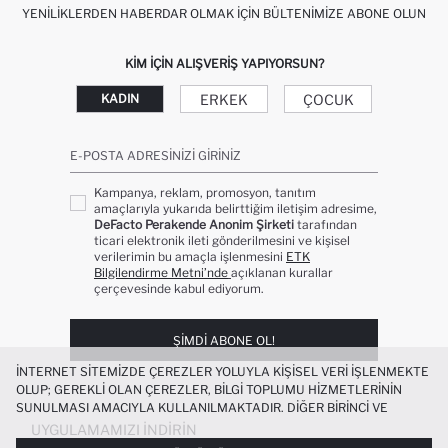
YENILIKLERDEN HABERDAR OLMAK İÇIN BÜLTENIMIZE ABONE OLUN
KIM IÇIN ALIŞVERIŞ YAPIYORSUN?
ERKEK
ÇOCUK
KADIN
E-POSTA ADRESINIZI GIRINIZ
Kampanya, reklam, promosyon, tanıtım
amaçlarıyla yukarıda belirttiğim iletişim adresime,
DeFacto Perakende Anonim Şirketi
tarafından
ticari elektronik ileti gönderilmesini ve kişisel
verilerimin bu amaçla işlenmesini
ETK
Bilgilendirme Metni’nde
açıklanan kurallar
çerçevesinde kabul ediyorum.
ŞIMDI ABONE OL!
İNTERNET SITEMIZDE ÇEREZLER YOLUYLA KIŞISEL VERI IŞLENMEKTE
OLUP; GEREKLI OLAN ÇEREZLER, BILGI TOPLUMU HIZMETLERININ
SUNULMASI AMACIYLA KULLANILMAKTADIR. DIĞER BIRINCI VE
ÜÇÜNCÜ TARAF ÇEREZLER ISE SIZE DAHA IYI BIR ALIŞVERIŞ
UYGULAMAMIZI İNDIRIN
DENEYIMI SUNULABILMESI, SITEMIZIN DAHA IŞLEVSEL KILINMASI VE