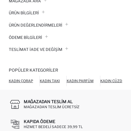
MAĞAZADA ARA
ÜRÜN BILGILERI
ÜRÜN DEĞERLENDİRMELERİ
ÖDEME BİLGİLERİ
TESLIMAT İADE VE DEĞIŞIM
POPÜLER KATEGORILER
KADIN ÇORAP
KADIN TAKI
KADIN PARFÜM
KADIN CÜZDAN
MAĞAZADAN TESLIM AL
MAĞAZADAN TESLIM ÜCRETSIZ
KAPIDA ÖDEME
HIZMET BEDELI SADECE 39,99 TL