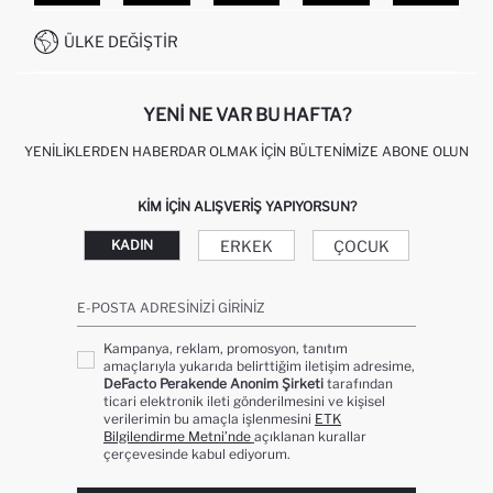
SITEMAP
İŞLEM REHBERI
MÜŞTERI HIZMETLERI
0850 333 22 86
KAMPANYALAR
ÜLKE DEĞIŞTIR
KIŞISEL VERILERIN KORUNMASI VE GIZLILIK
YENI NE VAR BU HAFTA?
YENILIKLERDEN HABERDAR OLMAK İÇIN BÜLTENIMIZE ABONE OLUN
KIM IÇIN ALIŞVERIŞ YAPIYORSUN?
ERKEK
ÇOCUK
KADIN
E-POSTA ADRESINIZI GIRINIZ
Kampanya, reklam, promosyon, tanıtım
amaçlarıyla yukarıda belirttiğim iletişim adresime,
DeFacto Perakende Anonim Şirketi
tarafından
ticari elektronik ileti gönderilmesini ve kişisel
verilerimin bu amaçla işlenmesini
ETK
Bilgilendirme Metni’nde
açıklanan kurallar
çerçevesinde kabul ediyorum.