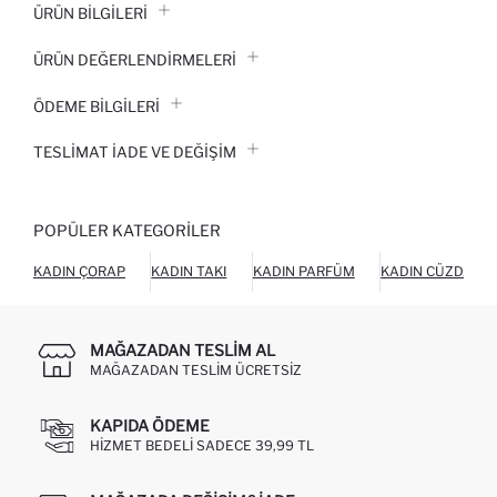
ÜRÜN BILGILERI
ÜRÜN DEĞERLENDİRMELERİ
ÖDEME BİLGİLERİ
TESLIMAT İADE VE DEĞIŞIM
POPÜLER KATEGORILER
KADIN ÇORAP
KADIN TAKI
KADIN PARFÜM
KADIN CÜZDAN
MAĞAZADAN TESLIM AL
MAĞAZADAN TESLIM ÜCRETSIZ
KAPIDA ÖDEME
HIZMET BEDELI SADECE 39,99 TL