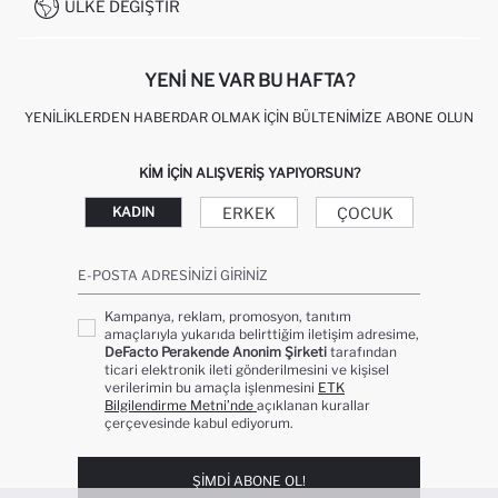
KAMPANYALAR
ÜLKE DEĞIŞTIR
KIŞISEL VERILERIN KORUNMASI VE GIZLILIK
YENI NE VAR BU HAFTA?
YENILIKLERDEN HABERDAR OLMAK İÇIN BÜLTENIMIZE ABONE OLUN
KIM IÇIN ALIŞVERIŞ YAPIYORSUN?
ERKEK
ÇOCUK
KADIN
E-POSTA ADRESINIZI GIRINIZ
Kampanya, reklam, promosyon, tanıtım
amaçlarıyla yukarıda belirttiğim iletişim adresime,
DeFacto Perakende Anonim Şirketi
tarafından
ticari elektronik ileti gönderilmesini ve kişisel
verilerimin bu amaçla işlenmesini
ETK
Bilgilendirme Metni’nde
açıklanan kurallar
çerçevesinde kabul ediyorum.
ŞIMDI ABONE OL!