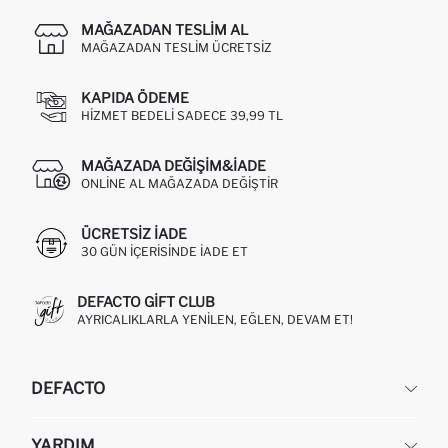
MAĞAZADAN TESLIM AL
MAĞAZADAN TESLIM ÜCRETSIZ
KAPIDA ÖDEME
HIZMET BEDELI SADECE 39,99 TL
MAĞAZADA DEĞIŞIM&İADE
ONLINE AL MAĞAZADA DEĞIŞTIR
ÜCRETSIZ IADE
30 GÜN IÇERISINDE IADE ET
DEFACTO GIFT CLUB
AYRICALIKLARLA YENILEN, EĞLEN, DEVAM ET!
DEFACTO
KURUMSAL
YARDIM