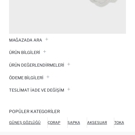
MAĞAZADA ARA
ÜRÜN BILGILERI
ÜRÜN DEĞERLENDİRMELERİ
ÖDEME BİLGİLERİ
TESLIMAT İADE VE DEĞIŞIM
POPÜLER KATEGORILER
GÜNEŞ GÖZLÜĞÜ
ÇORAP
ŞAPKA
AKSESUAR
TOKA
P