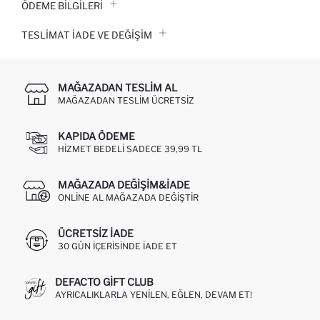
ÖDEME BİLGİLERİ
TESLIMAT İADE VE DEĞIŞIM
MAĞAZADAN TESLIM AL
MAĞAZADAN TESLIM ÜCRETSIZ
KAPIDA ÖDEME
HIZMET BEDELI SADECE 39,99 TL
MAĞAZADA DEĞIŞIM&İADE
ONLINE AL MAĞAZADA DEĞIŞTIR
ÜCRETSIZ IADE
30 GÜN IÇERISINDE IADE ET
DEFACTO GIFT CLUB
AYRICALIKLARLA YENILEN, EĞLEN, DEVAM ET!