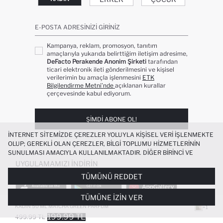
E-POSTA ADRESINIZI GIRINIZ
Kampanya, reklam, promosyon, tanıtım
amaçlarıyla yukarıda belirttiğim iletişim adresime,
DeFacto Perakende Anonim Şirketi
tarafından
ticari elektronik ileti gönderilmesini ve kişisel
verilerimin bu amaçla işlenmesini
ETK
Bilgilendirme Metni’nde
açıklanan kurallar
çerçevesinde kabul ediyorum.
ŞIMDI ABONE OL!
İNTERNET SITEMIZDE ÇEREZLER YOLUYLA KIŞISEL VERI IŞLENMEKTE
OLUP; GEREKLI OLAN ÇEREZLER, BILGI TOPLUMU HIZMETLERININ
SUNULMASI AMACIYLA KULLANILMAKTADIR. DIĞER BIRINCI VE
ÜÇÜNCÜ TARAF ÇEREZLER ISE SIZE DAHA IYI BIR ALIŞVERIŞ
UYGULAMAMIZI İNDIRIN
DENEYIMI SUNULABILMESI, SITEMIZIN DAHA IŞLEVSEL KILINMASI VE
TÜMÜNÜ REDDET
KIŞISELLEŞTIRMESI VE AÇIK RIZA VERMENIZ HALINDE, SIZLERE
YÖNELIK PAZARLAMA FAALIYETLERININ YAPILMASI AMAÇLARIYLA
TÜMÜNE İZIN VER
SINIRLI OLARAK KULLANILACAKTIR. ÇEREZLERE DAIR TERCIHLERINIZI
ÇEREZ TERCIHLERI
PANELI ARACILIĞIYLA HER ZAMAN YÖNETEBILIR,
KADIN 50 ML MATCHA GREEN PARFÜM
+1
ÇEREZLERLE ILGILI DAHA DETAYLI BILGIYE
ÇEREZ AYDINLATMA
199.99 TL
499.99 TL
POPÜLER KATEGORILER