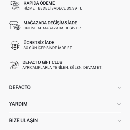
KAPIDA ÖDEME
HIZMET BEDELI SADECE 39,99 TL
MAĞAZADA DEĞIŞIM&İADE
ONLINE AL MAĞAZADA DEĞIŞTIR
ÜCRETSIZ IADE
30 GÜN IÇERISINDE IADE ET
DEFACTO GIFT CLUB
AYRICALIKLARLA YENILEN, EĞLEN, DEVAM ET!
DEFACTO
KURUMSAL
YARDIM
HAKKIMIZDA
İNSAN KAYNAKLARI
SIKÇA SORULAN SORULAR
BIZE ULAŞIN
KURUMSAL SATIŞ
SIPARIŞIMI NASIL TAKIP EDERIM?
TOPTAN SATIŞ (WHOLESALE PARTNER)
NASIL İADE EDERIM?