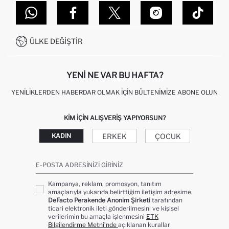
MAĞAZALARIMIZ
DEFACTO TEKNOLOJI
GIFT CLUB SIKÇA SORULAN SORULAR
İLETIŞIM FORMU
SITEMAP
İŞLEM REHBERI
MÜŞTERI HIZMETLERI
0850 333 22 86
KAMPANYALAR
ÜLKE DEĞIŞTIR
KIŞISEL VERILERIN KORUNMASI VE GIZLILIK
YENI NE VAR BU HAFTA?
YENILIKLERDEN HABERDAR OLMAK İÇIN BÜLTENIMIZE ABONE OLUN
KIM IÇIN ALIŞVERIŞ YAPIYORSUN?
ERKEK
ÇOCUK
KADIN
E-POSTA ADRESINIZI GIRINIZ
Kampanya, reklam, promosyon, tanıtım
amaçlarıyla yukarıda belirttiğim iletişim adresime,
DeFacto Perakende Anonim Şirketi
tarafından
ticari elektronik ileti gönderilmesini ve kişisel
verilerimin bu amaçla işlenmesini
ETK
Bilgilendirme Metni’nde
açıklanan kurallar