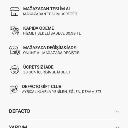
MAĞAZADAN TESLIM AL
MAĞAZADAN TESLIM ÜCRETSIZ
KAPIDA ÖDEME
HIZMET BEDELI SADECE 39,99 TL
MAĞAZADA DEĞIŞIM&İADE
ONLINE AL MAĞAZADA DEĞIŞTIR
ÜCRETSIZ IADE
30 GÜN IÇERISINDE IADE ET
DEFACTO GIFT CLUB
AYRICALIKLARLA YENILEN, EĞLEN, DEVAM ET!
DEFACTO
KURUMSAL
YARDIM