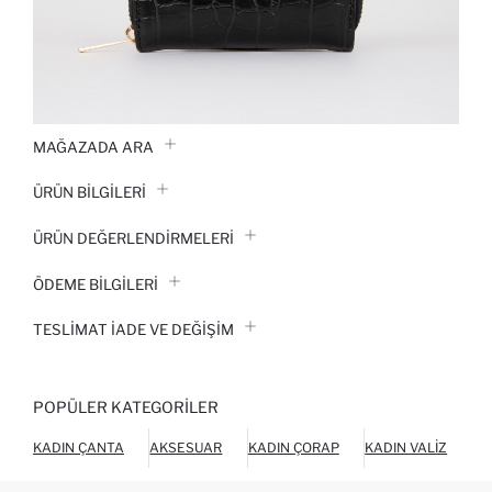
MAĞAZADA ARA
ÜRÜN BILGILERI
ÜRÜN DEĞERLENDİRMELERİ
ÖDEME BİLGİLERİ
TESLIMAT İADE VE DEĞIŞIM
POPÜLER KATEGORILER
KADIN ÇANTA
AKSESUAR
KADIN ÇORAP
KADIN VALIZ
KÜ