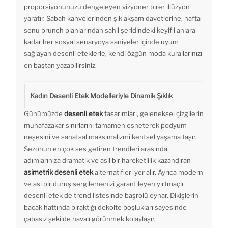
proporsiyonunuzu dengeleyen vizyoner birer illüzyon
yaratır. Sabah kahvelerinden şık akşam davetlerine, hafta
sonu brunch planlarından sahil şeridindeki keyifli anlara
kadar her sosyal senaryoya saniyeler içinde uyum
sağlayan desenli eteklerle, kendi özgün moda kurallarınızı
en baştan yazabilirsiniz.
Kadın Desenli Etek Modelleriyle Dinamik Şıklık
Günümüzde
desenli etek
tasarımları, geleneksel çizgilerin
muhafazakar sınırlarını tamamen esneterek podyum
neşesini ve sanatsal maksimalizmi kentsel yaşama taşır.
Sezonun en çok ses getiren trendleri arasında,
adımlarınıza dramatik ve asil bir hareketlilik kazandıran
asimetrik desenli etek
alternatifleri yer alır. Ayrıca modern
ve asi bir duruş sergilemenizi garantileyen yırtmaçlı
desenli etek de trend listesinde başrolü oynar. Dikişlerin
bacak hattında bıraktığı dekolte boşlukları sayesinde
çabasız şekilde havalı görünmek kolaylaşır.