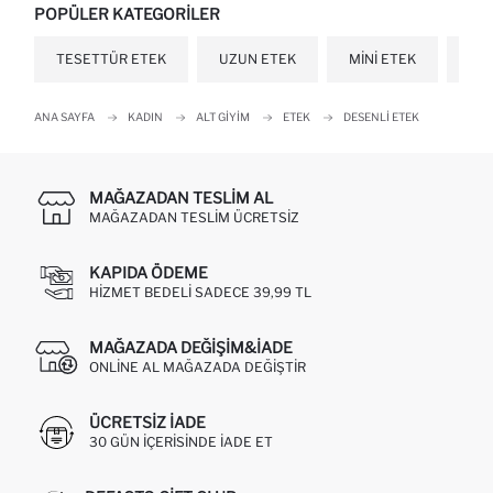
POPÜLER KATEGORILER
TESETTÜR ETEK
UZUN ETEK
MINI ETEK
SIY
ANA SAYFA
KADIN
ALT GIYIM
ETEK
DESENLI ETEK
MAĞAZADAN TESLIM AL
MAĞAZADAN TESLIM ÜCRETSIZ
KAPIDA ÖDEME
HIZMET BEDELI SADECE 39,99 TL
MAĞAZADA DEĞIŞIM&İADE
ONLINE AL MAĞAZADA DEĞIŞTIR
ÜCRETSIZ IADE
30 GÜN IÇERISINDE IADE ET