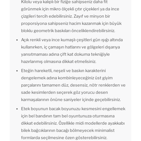
Kilolu veya kalıplı bir fiziğe sahipseniz daha fit
görünmek için mikro ölçekli çıtır çiçekleri ya da ince
çizgileri tercih edebilirsiniz. Zayıf ve minyon bir
proporsiyona sahipseniz hacim kazanmak için büyük
bloklu geometrik baskıları önceliklendirebilirsiniz.
Açık renkli veya ince kumaşlı çeşitleri gün ışığı altında
kullanırken, iç çamaşırı hatlarını ve gölgeleri dışarıya
yansıtmaması adına çift kat dokuma tekniğiyle
hazırlanmış olmasına dikkat etmelisiniz.
Eteğin hareketli, neşeli ve baskın karakterini
dengelemek adına kombinleyeceğiniz üst giyim
parçalarını tamamen düz, desensiz, nötr renklerden ve
sade kesimlerden seçerek göz yorucu desen
karmaşalarının önüne saniyeler içinde geçebilirsiniz.
Etek boyunun bacak boyunuzu kesmesini engellemek
için bel bandının tam bel oyuntunuza oturmasına
dikkat edebilirsiniz. Özellikle midi modellerde ayakkabı
bilek bağcıklarının bacağı bölmeyecek minimalist
formlarda seçilmesine özen gösterebilirsiniz.