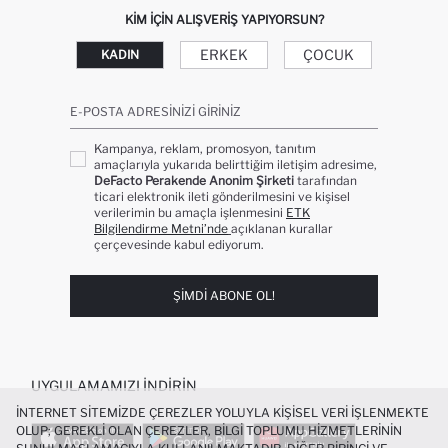
KIM IÇIN ALIŞVERIŞ YAPIYORSUN?
ERKEK
ÇOCUK
KADIN
E-POSTA ADRESINIZI GIRINIZ
Kampanya, reklam, promosyon, tanıtım
amaçlarıyla yukarıda belirttiğim iletişim adresime,
DeFacto Perakende Anonim Şirketi
tarafından
ticari elektronik ileti gönderilmesini ve kişisel
verilerimin bu amaçla işlenmesini
ETK
Bilgilendirme Metni’nde
açıklanan kurallar
çerçevesinde kabul ediyorum.
ŞIMDI ABONE OL!
UYGULAMAMIZI İNDIRIN
İNTERNET SITEMIZDE ÇEREZLER YOLUYLA KIŞISEL VERI IŞLENMEKTE
OLUP; GEREKLI OLAN ÇEREZLER, BILGI TOPLUMU HIZMETLERININ