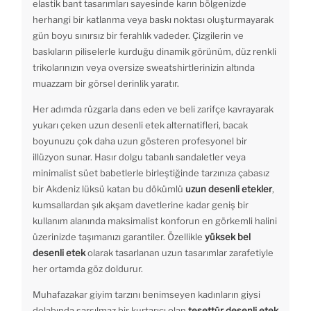
elastik bant tasarımları sayesinde karın bölgenizde
herhangi bir katlanma veya baskı noktası oluşturmayarak
gün boyu sınırsız bir ferahlık vadeder. Çizgilerin ve
baskıların piliselerle kurduğu dinamik görünüm, düz renkli
trikolarınızın veya oversize sweatshirtlerinizin altında
muazzam bir görsel derinlik yaratır.
Her adımda rüzgarla dans eden ve beli zarifçe kavrayarak
yukarı çeken uzun desenli etek alternatifleri, bacak
boyunuzu çok daha uzun gösteren profesyonel bir
illüzyon sunar. Hasır dolgu tabanlı sandaletler veya
minimalist süet babetlerle birleştiğinde tarzınıza çabasız
bir Akdeniz lüksü katan bu dökümlü
uzun desenli etekler
,
kumsallardan şık akşam davetlerine kadar geniş bir
kullanım alanında maksimalist konforun en görkemli halini
üzerinizde taşımanızı garantiler. Özellikle
yüksek bel
desenli etek
olarak tasarlanan uzun tasarımlar zarafetiyle
her ortamda göz doldurur.
Muhafazakar giyim tarzını benimseyen kadınların giysi
dolabında sarsılmaz bir kurtarıcı olan
tesettür desenli etek