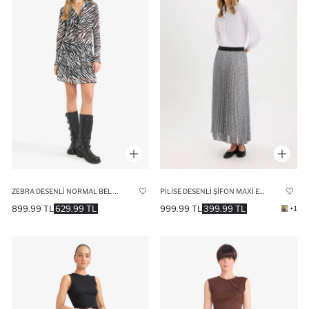
ZEBRA DESENLI NORMAL BEL TÜL MINI ETEK
PILISE DESENLI ŞIFON MAXI ETEK
899.99 TL
629.99 TL
999.99 TL
399.99 TL
+1