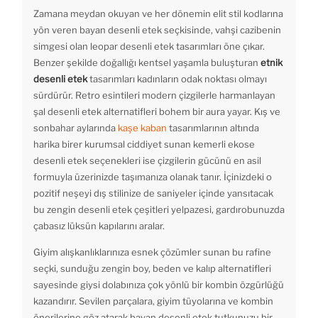
Zamana meydan okuyan ve her dönemin elit stil kodlarına
yön veren bayan desenli etek seçkisinde, vahşi cazibenin
simgesi olan leopar desenli etek tasarımları öne çıkar.
Benzer şekilde doğallığı kentsel yaşamla buluşturan
etnik
desenli etek
tasarımları kadınların odak noktası olmayı
sürdürür. Retro esintileri modern çizgilerle harmanlayan
şal desenli etek alternatifleri bohem bir aura yayar. Kış ve
sonbahar aylarında
kaşe kaban
tasarımlarının altında
harika birer kurumsal ciddiyet sunan kemerli ekose
desenli etek seçenekleri ise çizgilerin gücünü en asil
formuyla üzerinizde taşımanıza olanak tanır. İçinizdeki o
pozitif neşeyi dış stilinize de saniyeler içinde yansıtacak
bu zengin desenli etek çeşitleri yelpazesi, gardırobunuzda
çabasız lüksün kapılarını aralar.
Giyim alışkanlıklarınıza esnek çözümler sunan bu rafine
seçki, sunduğu zengin boy, beden ve kalıp alternatifleri
sayesinde giysi dolabınıza çok yönlü bir kombin özgürlüğü
kazandırır. Sevilen parçalara, giyim tüyolarına ve kombin
önerilerine göz atarak bayan desenli etek tutkunuzu bir