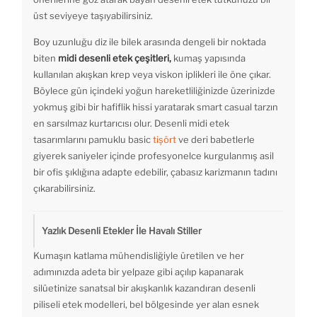
üst seviyeye taşıyabilirsiniz.
Boy uzunluğu diz ile bilek arasında dengeli bir noktada
biten
midi desenli etek çeşitleri,
kumaş yapısında
kullanılan akışkan krep veya viskon iplikleri ile öne çıkar.
Böylece gün içindeki yoğun hareketliliğinizde üzerinizde
yokmuş gibi bir hafiflik hissi yaratarak smart casual tarzın
en sarsılmaz kurtarıcısı olur. Desenli midi etek
tasarımlarını pamuklu basic
tişört
ve deri babetlerle
giyerek saniyeler içinde profesyonelce kurgulanmış asil
bir ofis şıklığına adapte edebilir, çabasız karizmanın tadını
çıkarabilirsiniz.
Yazlık Desenli Etekler İle Havalı Stiller
Kumaşın katlama mühendisliğiyle üretilen ve her
adımınızda adeta bir yelpaze gibi açılıp kapanarak
silüetinize sanatsal bir akışkanlık kazandıran desenli
piliseli etek modelleri, bel bölgesinde yer alan esnek