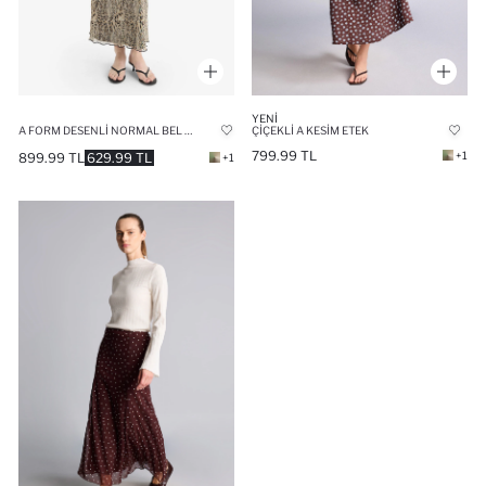
YENI
A FORM DESENLI NORMAL BEL PENYE ASTAR TÜL MAXI ETEK
ÇIÇEKLI A KESIM ETEK
799.99 TL
+1
899.99 TL
629.99 TL
+1