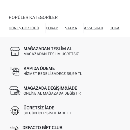
POPÜLER KATEGORILER
GÜNEŞ GÖZLÜĞÜ
ÇORAP
ŞAPKA
AKSESUAR
TOKA
P
MAĞAZADAN TESLIM AL
MAĞAZADAN TESLIM ÜCRETSIZ
KAPIDA ÖDEME
HIZMET BEDELI SADECE 39,99 TL
MAĞAZADA DEĞIŞIM&İADE
ONLINE AL MAĞAZADA DEĞIŞTIR
ÜCRETSIZ IADE
30 GÜN IÇERISINDE IADE ET
DEFACTO GIFT CLUB