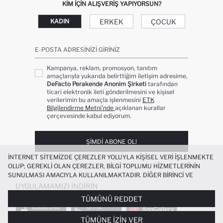
KIM IÇIN ALIŞVERIŞ YAPIYORSUN?
ERKEK
ÇOCUK
KADIN
E-POSTA ADRESINIZI GIRINIZ
Kampanya, reklam, promosyon, tanıtım
amaçlarıyla yukarıda belirttiğim iletişim adresime,
DeFacto Perakende Anonim Şirketi
tarafından
ticari elektronik ileti gönderilmesini ve kişisel
verilerimin bu amaçla işlenmesini
ETK
Bilgilendirme Metni’nde
açıklanan kurallar
çerçevesinde kabul ediyorum.
ŞIMDI ABONE OL!
İNTERNET SITEMIZDE ÇEREZLER YOLUYLA KIŞISEL VERI IŞLENMEKTE
OLUP; GEREKLI OLAN ÇEREZLER, BILGI TOPLUMU HIZMETLERININ
SUNULMASI AMACIYLA KULLANILMAKTADIR. DIĞER BIRINCI VE
ÜÇÜNCÜ TARAF ÇEREZLER ISE SIZE DAHA IYI BIR ALIŞVERIŞ
UYGULAMAMIZI İNDIRIN
DENEYIMI SUNULABILMESI, SITEMIZIN DAHA IŞLEVSEL KILINMASI VE
TÜMÜNÜ REDDET
KIŞISELLEŞTIRMESI VE AÇIK RIZA VERMENIZ HALINDE, SIZLERE
YÖNELIK PAZARLAMA FAALIYETLERININ YAPILMASI AMAÇLARIYLA
TÜMÜNE İZIN VER
SINIRLI OLARAK KULLANILACAKTIR. ÇEREZLERE DAIR TERCIHLERINIZI