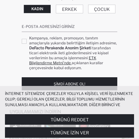
ERKEK
ÇOCUK
KADIN
E-POSTA ADRESINIZI GIRINIZ
Kampanya, reklam, promosyon, tanıtım
amaçlarıyla yukarıda belirttiğim iletişim adresime,
DeFacto Perakende Anonim Şirketi
tarafından
ticari elektronik ileti gönderilmesini ve kişisel
verilerimin bu amaçla işlenmesini
ETK
Bilgilendirme Metni’nde
açıklanan kurallar
çerçevesinde kabul ediyorum.
ŞIMDI ABONE OL!
İNTERNET SITEMIZDE ÇEREZLER YOLUYLA KIŞISEL VERI IŞLENMEKTE
OLUP; GEREKLI OLAN ÇEREZLER, BILGI TOPLUMU HIZMETLERININ
SUNULMASI AMACIYLA KULLANILMAKTADIR. DIĞER BIRINCI VE
ÜÇÜNCÜ TARAF ÇEREZLER ISE SIZE DAHA IYI BIR ALIŞVERIŞ
UYGULAMAMIZI İNDIRIN
DENEYIMI SUNULABILMESI, SITEMIZIN DAHA IŞLEVSEL KILINMASI VE
TÜMÜNÜ REDDET
KIŞISELLEŞTIRMESI VE AÇIK RIZA VERMENIZ HALINDE, SIZLERE
YÖNELIK PAZARLAMA FAALIYETLERININ YAPILMASI AMAÇLARIYLA
TÜMÜNE İZIN VER
SINIRLI OLARAK KULLANILACAKTIR. ÇEREZLERE DAIR TERCIHLERINIZI
ÇEREZ TERCIHLERI
PANELI ARACILIĞIYLA HER ZAMAN YÖNETEBILIR,
KADIN DIKIŞSIZ 7'LI PATIK ÇORAP
+1