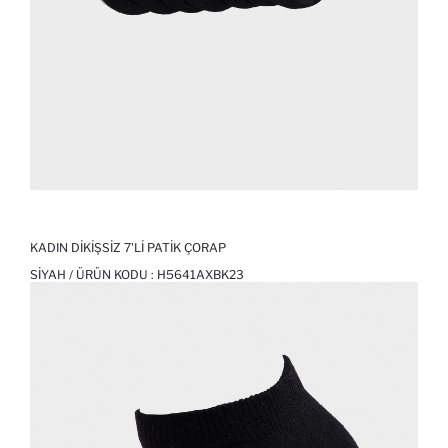
KADIN DIKIŞSIZ 7'LI PATIK ÇORAP
SIYAH / ÜRÜN KODU :
H5641AXBK23