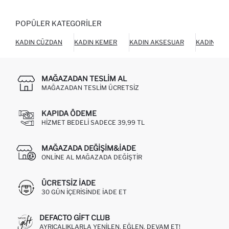
POPÜLER KATEGORILER
KADIN CÜZDAN
KADIN KEMER
KADIN AKSESUAR
KADIN AY
MAĞAZADAN TESLIM AL
MAĞAZADAN TESLIM ÜCRETSIZ
KAPIDA ÖDEME
HIZMET BEDELI SADECE 39,99 TL
MAĞAZADA DEĞIŞIM&İADE
ONLINE AL MAĞAZADA DEĞIŞTIR
ÜCRETSIZ IADE
30 GÜN IÇERISINDE IADE ET
DEFACTO GIFT CLUB
AYRICALIKLARLA YENILEN, EĞLEN, DEVAM ET!