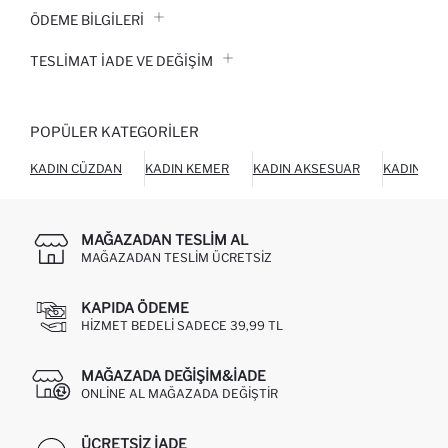
ÖDEME BİLGİLERİ
TESLIMAT İADE VE DEĞIŞIM
POPÜLER KATEGORILER
KADIN CÜZDAN
KADIN KEMER
KADIN AKSESUAR
KADIN AY
MAĞAZADAN TESLIM AL
MAĞAZADAN TESLIM ÜCRETSIZ
KAPIDA ÖDEME
HIZMET BEDELI SADECE 39,99 TL
MAĞAZADA DEĞIŞIM&İADE
ONLINE AL MAĞAZADA DEĞIŞTIR
ÜCRETSIZ IADE