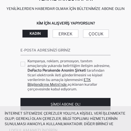
YENILIKLERDEN HABERDAR OLMAK İÇIN BÜLTENIMIZE ABONE OLUN
KIM IÇIN ALIŞVERIŞ YAPIYORSUN?
ERKEK
ÇOCUK
KADIN
E-POSTA ADRESINIZI GIRINIZ
Kampanya, reklam, promosyon, tanıtım
amaçlarıyla yukarıda belirttiğim iletişim adresime,
DeFacto Perakende Anonim Şirketi
tarafından
ticari elektronik ileti gönderilmesini ve kişisel
verilerimin bu amaçla işlenmesini
ETK
Bilgilendirme Metni’nde
açıklanan kurallar
çerçevesinde kabul ediyorum.
ŞIMDI ABONE OL!
İNTERNET SITEMIZDE ÇEREZLER YOLUYLA KIŞISEL VERI IŞLENMEKTE
OLUP; GEREKLI OLAN ÇEREZLER, BILGI TOPLUMU HIZMETLERININ
SUNULMASI AMACIYLA KULLANILMAKTADIR. DIĞER BIRINCI VE
ÜÇÜNCÜ TARAF ÇEREZLER ISE SIZE DAHA IYI BIR ALIŞVERIŞ
UYGULAMAMIZI İNDIRIN