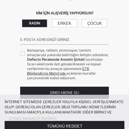
KIM IÇIN ALIŞVERIŞ YAPIYORSUN?
ERKEK
ÇOCUK
KADIN
E-POSTA ADRESINIZI GIRINIZ
Kampanya, reklam, promosyon, tanıtım
amaçlarıyla yukarıda belirttiğim iletişim adresime,
DeFacto Perakende Anonim Şirketi
tarafından
ticari elektronik ileti gönderilmesini ve kişisel
verilerimin bu amaçla işlenmesini
ETK
Bilgilendirme Metni’nde
açıklanan kurallar
çerçevesinde kabul ediyorum.
ŞIMDI ABONE OL!
İNTERNET SITEMIZDE ÇEREZLER YOLUYLA KIŞISEL VERI IŞLENMEKTE
OLUP; GEREKLI OLAN ÇEREZLER, BILGI TOPLUMU HIZMETLERININ
SUNULMASI AMACIYLA KULLANILMAKTADIR. DIĞER BIRINCI VE
ÜÇÜNCÜ TARAF ÇEREZLER ISE SIZE DAHA IYI BIR ALIŞVERIŞ
UYGULAMAMIZI İNDIRIN
DENEYIMI SUNULABILMESI, SITEMIZIN DAHA IŞLEVSEL KILINMASI VE
TÜMÜNÜ REDDET
KIŞISELLEŞTIRMESI VE AÇIK RIZA VERMENIZ HALINDE, SIZLERE