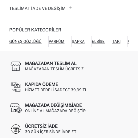
TESLIMAT İADE VE DEĞIŞIM
POPÜLER KATEGORILER
GÜNEŞ GÖZLÜĞÜ
PARFÜM
ŞAPKA
ELBISE
TAKI
MAY
MAĞAZADAN TESLIM AL
MAĞAZADAN TESLIM ÜCRETSIZ
KAPIDA ÖDEME
HIZMET BEDELI SADECE 39,99 TL
MAĞAZADA DEĞIŞIM&İADE
ONLINE AL MAĞAZADA DEĞIŞTIR
ÜCRETSIZ IADE
30 GÜN IÇERISINDE IADE ET