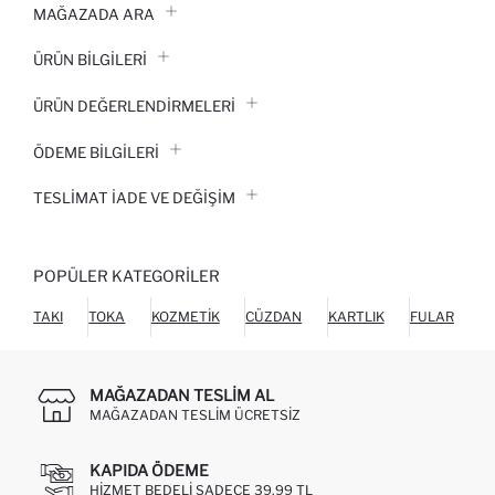
MAĞAZADA ARA
ÜRÜN BILGILERI
ÜRÜN DEĞERLENDİRMELERİ
ÖDEME BİLGİLERİ
TESLIMAT İADE VE DEĞIŞIM
POPÜLER KATEGORILER
TAKI
TOKA
KOZMETIK
CÜZDAN
KARTLIK
FULAR
MAĞAZADAN TESLIM AL
MAĞAZADAN TESLIM ÜCRETSIZ
KAPIDA ÖDEME
HIZMET BEDELI SADECE 39,99 TL