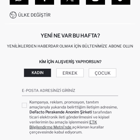
SITEMAP
İŞLEM REHBERI
MÜŞTERI HIZMETLERI
0850 333 22 86
KAMPANYALAR
ÜLKE DEĞIŞTIR
KIŞISEL VERILERIN KORUNMASI VE GIZLILIK
YENI NE VAR BU HAFTA?
YENILIKLERDEN HABERDAR OLMAK İÇIN BÜLTENIMIZE ABONE OLUN
KIM IÇIN ALIŞVERIŞ YAPIYORSUN?
ERKEK
ÇOCUK
KADIN
E-POSTA ADRESINIZI GIRINIZ
Kampanya, reklam, promosyon, tanıtım
amaçlarıyla yukarıda belirttiğim iletişim adresime,
DeFacto Perakende Anonim Şirketi
tarafından
ticari elektronik ileti gönderilmesini ve kişisel
verilerimin bu amaçla işlenmesini
ETK
Bilgilendirme Metni’nde
açıklanan kurallar
çerçevesinde kabul ediyorum.