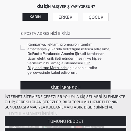
KIM IÇIN ALIŞVERIŞ YAPIYORSUN?
ERKEK
ÇOCUK
KADIN
E-POSTA ADRESINIZI GIRINIZ
Kampanya, reklam, promosyon, tanıtım
amaçlarıyla yukarıda belirttiğim iletişim adresime,
DeFacto Perakende Anonim Şirketi
tarafından
ticari elektronik ileti gönderilmesini ve kişisel
verilerimin bu amaçla işlenmesini
ETK
Bilgilendirme Metni’nde
açıklanan kurallar
çerçevesinde kabul ediyorum.
ŞIMDI ABONE OL!
İNTERNET SITEMIZDE ÇEREZLER YOLUYLA KIŞISEL VERI IŞLENMEKTE
OLUP; GEREKLI OLAN ÇEREZLER, BILGI TOPLUMU HIZMETLERININ
SUNULMASI AMACIYLA KULLANILMAKTADIR. DIĞER BIRINCI VE
ÜÇÜNCÜ TARAF ÇEREZLER ISE SIZE DAHA IYI BIR ALIŞVERIŞ
UYGULAMAMIZI İNDIRIN
DENEYIMI SUNULABILMESI, SITEMIZIN DAHA IŞLEVSEL KILINMASI VE
TÜMÜNÜ REDDET
KIŞISELLEŞTIRMESI VE AÇIK RIZA VERMENIZ HALINDE, SIZLERE
YÖNELIK PAZARLAMA FAALIYETLERININ YAPILMASI AMAÇLARIYLA