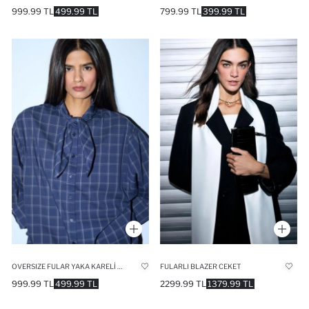
999.99 TL
499.99 TL
799.99 TL
399.99 TL
OVERSIZE FULAR YAKA KARELI POPLIN UZUN KOLLU GÖMLEK
FULARLI BLAZER CEKET
999.99 TL
499.99 TL
2299.99 TL
1379.99 TL