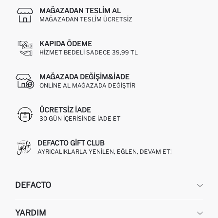
MAĞAZADAN TESLIM AL
MAĞAZADAN TESLIM ÜCRETSIZ
KAPIDA ÖDEME
HIZMET BEDELI SADECE 39,99 TL
MAĞAZADA DEĞIŞIM&İADE
ONLINE AL MAĞAZADA DEĞIŞTIR
ÜCRETSIZ IADE
30 GÜN IÇERISINDE IADE ET
DEFACTO GIFT CLUB
AYRICALIKLARLA YENILEN, EĞLEN, DEVAM ET!
DEFACTO
KURUMSAL
YARDIM
HAKKIMIZDA