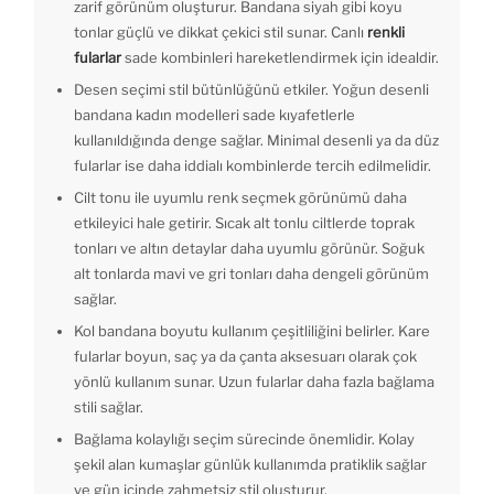
zarif görünüm oluşturur. Bandana siyah gibi koyu
tonlar güçlü ve dikkat çekici stil sunar. Canlı
renkli
fularlar
sade kombinleri hareketlendirmek için idealdir.
Desen seçimi stil bütünlüğünü etkiler. Yoğun desenli
bandana kadın modelleri sade kıyafetlerle
kullanıldığında denge sağlar. Minimal desenli ya da düz
fularlar ise daha iddialı kombinlerde tercih edilmelidir.
Cilt tonu ile uyumlu renk seçmek görünümü daha
etkileyici hale getirir. Sıcak alt tonlu ciltlerde toprak
tonları ve altın detaylar daha uyumlu görünür. Soğuk
alt tonlarda mavi ve gri tonları daha dengeli görünüm
sağlar.
Kol bandana boyutu kullanım çeşitliliğini belirler. Kare
fularlar boyun, saç ya da çanta aksesuarı olarak çok
yönlü kullanım sunar. Uzun fularlar daha fazla bağlama
stili sağlar.
Bağlama kolaylığı seçim sürecinde önemlidir. Kolay
şekil alan kumaşlar günlük kullanımda pratiklik sağlar
ve gün içinde zahmetsiz stil oluşturur.