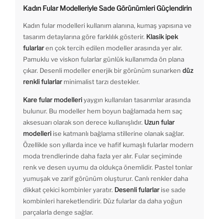
Kadın Fular Modelleriyle Sade Görünümleri Güçlendirin
Kadın fular modelleri kullanım alanına, kumaş yapısına ve
tasarım detaylarına göre farklılık gösterir.
Klasik ipek
fularlar
en çok tercih edilen modeller arasında yer alır.
Pamuklu ve viskon fularlar günlük kullanımda ön plana
çıkar. Desenli modeller enerjik bir görünüm sunarken
düz
renkli fularlar
minimalist tarzı destekler.
Kare fular modelleri
yaygın kullanılan tasarımlar arasında
bulunur. Bu modeller hem boyun bağlamada hem saç
aksesuarı olarak son derece kullanışlıdır.
Uzun fular
modelleri
ise katmanlı bağlama stillerine olanak sağlar.
Özellikle son yıllarda ince ve hafif kumaşlı fularlar modern
moda trendlerinde daha fazla yer alır. Fular seçiminde
renk ve desen uyumu da oldukça önemlidir. Pastel tonlar
yumuşak ve zarif görünüm oluşturur. Canlı renkler daha
dikkat çekici kombinler yaratır.
Desenli fularlar
ise sade
kombinleri hareketlendirir. Düz fularlar da daha yoğun
parçalarla denge sağlar.