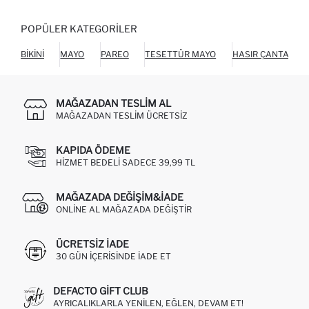
POPÜLER KATEGORILER
BIKINI
MAYO
PAREO
TESETTÜR MAYO
HASIR ÇANTA
MAĞAZADAN TESLIM AL
MAĞAZADAN TESLIM ÜCRETSIZ
KAPIDA ÖDEME
HIZMET BEDELI SADECE 39,99 TL
MAĞAZADA DEĞIŞIM&İADE
ONLINE AL MAĞAZADA DEĞIŞTIR
ÜCRETSIZ IADE
30 GÜN IÇERISINDE IADE ET
DEFACTO GIFT CLUB
AYRICALIKLARLA YENILEN, EĞLEN, DEVAM ET!