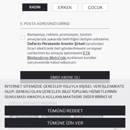
ERKEK
ÇOCUK
KADIN
E-POSTA ADRESINIZI GIRINIZ
Kampanya, reklam, promosyon, tanıtım
amaçlarıyla yukarıda belirttiğim iletişim adresime,
DeFacto Perakende Anonim Şirketi
tarafından
ticari elektronik ileti gönderilmesini ve kişisel
verilerimin bu amaçla işlenmesini
ETK
Bilgilendirme Metni’nde
açıklanan kurallar
çerçevesinde kabul ediyorum.
ŞIMDI ABONE OL!
İNTERNET SITEMIZDE ÇEREZLER YOLUYLA KIŞISEL VERI IŞLENMEKTE
OLUP; GEREKLI OLAN ÇEREZLER, BILGI TOPLUMU HIZMETLERININ
SUNULMASI AMACIYLA KULLANILMAKTADIR. DIĞER BIRINCI VE
ÜÇÜNCÜ TARAF ÇEREZLER ISE SIZE DAHA IYI BIR ALIŞVERIŞ
UYGULAMAMIZI İNDIRIN
DENEYIMI SUNULABILMESI, SITEMIZIN DAHA IŞLEVSEL KILINMASI VE
TÜMÜNÜ REDDET
KIŞISELLEŞTIRMESI VE AÇIK RIZA VERMENIZ HALINDE, SIZLERE
YÖNELIK PAZARLAMA FAALIYETLERININ YAPILMASI AMAÇLARIYLA
TÜMÜNE İZIN VER
SINIRLI OLARAK KULLANILACAKTIR. ÇEREZLERE DAIR TERCIHLERINIZI
ÇEREZ TERCIHLERI
PANELI ARACILIĞIYLA HER ZAMAN YÖNETEBILIR,
KADIN GÜNEŞ GÖZLÜĞÜ
+1