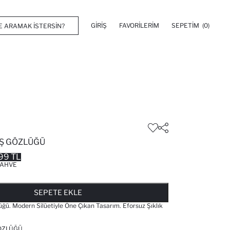
GIRIŞ
FAVORILERIM
SEPETIM
(0)
Ş GÖZLÜĞÜ
99 TL
AHVE
FAVORILERE EKLENDI
GELINCE HABER VER
SEPETE EKLENIYOR
SEPETE EKLENDI
SEPETE EKLE
ğü. Modern Silüetiyle Öne Çıkan Tasarım. Eforsuz Şıklık
ÖZLÜĞÜ