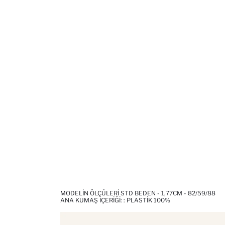
MODELIN ÖLÇÜLERI STD BEDEN - 1,77CM - 82/59/88
ANA KUMAŞ İÇERIĞI: : PLASTIK 100%