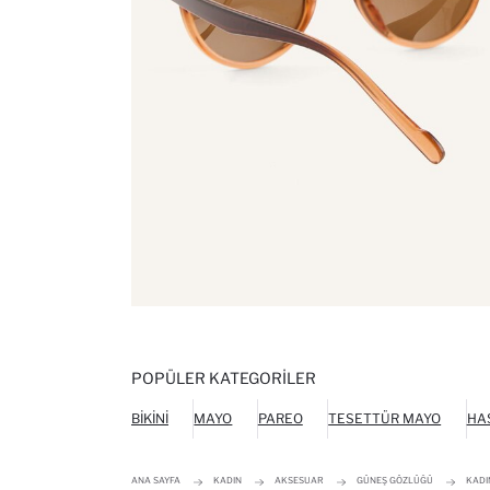
POPÜLER KATEGORILER
BIKINI
MAYO
PAREO
TESETTÜR MAYO
HA
ANA SAYFA
KADIN
AKSESUAR
GÜNEŞ GÖZLÜĞÜ
KADI