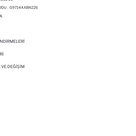
ODU :
G9714AXBN226
A
I
NDİRMELERİ
Rİ
 VE DEĞIŞIM