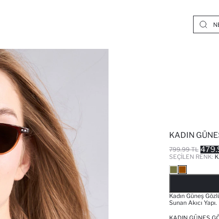
KADIN GÜNE
479.
799.99 TL
SEÇILEN RENK:
K
Kadın Güneş Gözlü
Sunan Akıcı Yapı.
KADIN GÜNEŞ G