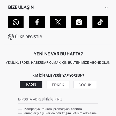
İNSAN KAYNAKLARI
SIKÇA SORULAN SORULAR
BIZE ULAŞIN
KURUMSAL SATIŞ
SIPARIŞIMI NASIL TAKIP EDERIM?
TOPTAN SATIŞ (WHOLESALE PARTNER)
NASIL İADE EDERIM?
MAĞAZALARIMIZ
DEFACTO TEKNOLOJI
GIFT CLUB SIKÇA SORULAN SORULAR
İLETIŞIM FORMU
SITEMAP
İŞLEM REHBERI
MÜŞTERI HIZMETLERI
0850 333 22 86
KAMPANYALAR
ÜLKE DEĞIŞTIR
KIŞISEL VERILERIN KORUNMASI VE GIZLILIK
YENI NE VAR BU HAFTA?
YENILIKLERDEN HABERDAR OLMAK İÇIN BÜLTENIMIZE ABONE OLUN
KIM IÇIN ALIŞVERIŞ YAPIYORSUN?
ERKEK
ÇOCUK
KADIN
E-POSTA ADRESINIZI GIRINIZ
Kampanya, reklam, promosyon, tanıtım
amaçlarıyla yukarıda belirttiğim iletişim adresime,