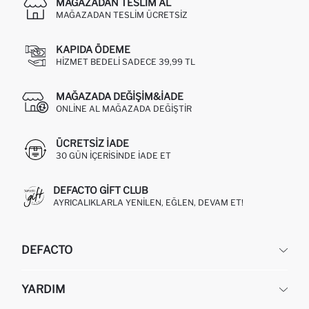
MAĞAZADAN TESLIM AL
MAĞAZADAN TESLIM ÜCRETSIZ
KAPIDA ÖDEME
HIZMET BEDELI SADECE 39,99 TL
MAĞAZADA DEĞIŞIM&İADE
ONLINE AL MAĞAZADA DEĞIŞTIR
ÜCRETSIZ IADE
30 GÜN IÇERISINDE IADE ET
DEFACTO GIFT CLUB
AYRICALIKLARLA YENILEN, EĞLEN, DEVAM ET!
DEFACTO
KURUMSAL
YARDIM
HAKKIMIZDA