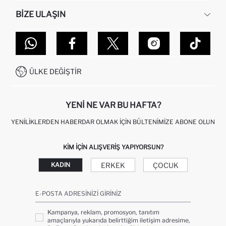
İNSAN KAYNAKLARI
SIKÇA SORULAN SORULAR
BIZE ULAŞIN
KURUMSAL SATIŞ
SIPARIŞIMI NASIL TAKIP EDERIM?
TOPTAN SATIŞ (WHOLESALE PARTNER)
NASIL İADE EDERIM?
MAĞAZALARIMIZ
DEFACTO TEKNOLOJI
GIFT CLUB SIKÇA SORULAN SORULAR
İLETIŞIM FORMU
SITEMAP
İŞLEM REHBERI
MÜŞTERI HIZMETLERI
0850 333 22 86
KAMPANYALAR
ÜLKE DEĞIŞTIR
KIŞISEL VERILERIN KORUNMASI VE GIZLILIK
YENI NE VAR BU HAFTA?
YENILIKLERDEN HABERDAR OLMAK İÇIN BÜLTENIMIZE ABONE OLUN
KIM IÇIN ALIŞVERIŞ YAPIYORSUN?
ERKEK
ÇOCUK
KADIN
E-POSTA ADRESINIZI GIRINIZ
Kampanya, reklam, promosyon, tanıtım
amaçlarıyla yukarıda belirttiğim iletişim adresime,