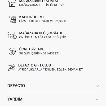
MAĞAZADAN TESLIM AL
MAĞAZADAN TESLIM ÜCRETSIZ
KAPIDA ÖDEME
HIZMET BEDELI SADECE 39,99 TL
MAĞAZADA DEĞIŞIM&İADE
ONLINE AL MAĞAZADA DEĞIŞTIR
ÜCRETSIZ IADE
30 GÜN IÇERISINDE IADE ET
DEFACTO GIFT CLUB
AYRICALIKLARLA YENILEN, EĞLEN, DEVAM ET!
DEFACTO
KURUMSAL
YARDIM
HAKKIMIZDA