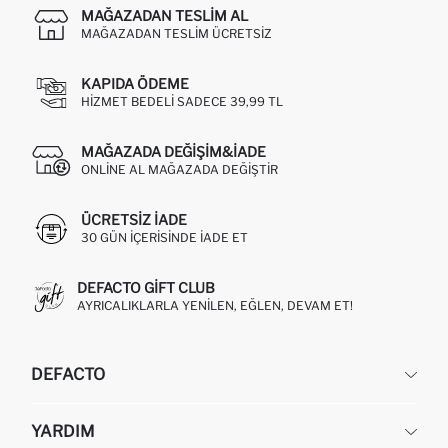
MAĞAZADAN TESLIM AL
MAĞAZADAN TESLIM ÜCRETSIZ
KAPIDA ÖDEME
HIZMET BEDELI SADECE 39,99 TL
MAĞAZADA DEĞIŞIM&İADE
ONLINE AL MAĞAZADA DEĞIŞTIR
ÜCRETSIZ IADE
30 GÜN IÇERISINDE IADE ET
DEFACTO GIFT CLUB
AYRICALIKLARLA YENILEN, EĞLEN, DEVAM ET!
DEFACTO
KURUMSAL
YARDIM
HAKKIMIZDA