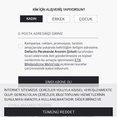
KIM IÇIN ALIŞVERIŞ YAPIYORSUN?
ERKEK
ÇOCUK
KADIN
E-POSTA ADRESINIZI GIRINIZ
Kampanya, reklam, promosyon, tanıtım
amaçlarıyla yukarıda belirttiğim iletişim adresime,
DeFacto Perakende Anonim Şirketi
tarafından
ticari elektronik ileti gönderilmesini ve kişisel
verilerimin bu amaçla işlenmesini
ETK
Bilgilendirme Metni’nde
açıklanan kurallar
çerçevesinde kabul ediyorum.
ŞIMDI ABONE OL!
İNTERNET SITEMIZDE ÇEREZLER YOLUYLA KIŞISEL VERI IŞLENMEKTE
OLUP; GEREKLI OLAN ÇEREZLER, BILGI TOPLUMU HIZMETLERININ
SUNULMASI AMACIYLA KULLANILMAKTADIR. DIĞER BIRINCI VE
ÜÇÜNCÜ TARAF ÇEREZLER ISE SIZE DAHA IYI BIR ALIŞVERIŞ
UYGULAMAMIZI İNDIRIN
DENEYIMI SUNULABILMESI, SITEMIZIN DAHA IŞLEVSEL KILINMASI VE
TÜMÜNÜ REDDET
KIŞISELLEŞTIRMESI VE AÇIK RIZA VERMENIZ HALINDE, SIZLERE