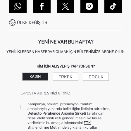
MAĞAZALARIMIZ
DEFACTO TEKNOLOJI
GIFT CLUB SIKÇA SORULAN SORULAR
İLETIŞIM FORMU
SITEMAP
İŞLEM REHBERI
MÜŞTERI HIZMETLERI
0850 333 22 86
KAMPANYALAR
ÜLKE DEĞIŞTIR
KIŞISEL VERILERIN KORUNMASI VE GIZLILIK
YENI NE VAR BU HAFTA?
YENILIKLERDEN HABERDAR OLMAK İÇIN BÜLTENIMIZE ABONE OLUN
KIM IÇIN ALIŞVERIŞ YAPIYORSUN?
ERKEK
ÇOCUK
KADIN
E-POSTA ADRESINIZI GIRINIZ
Kampanya, reklam, promosyon, tanıtım
amaçlarıyla yukarıda belirttiğim iletişim adresime,
DeFacto Perakende Anonim Şirketi
tarafından
ticari elektronik ileti gönderilmesini ve kişisel
verilerimin bu amaçla işlenmesini
ETK
Bilgilendirme Metni’nde
açıklanan kurallar