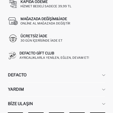
KAPIDA ÖDEME
HIZMET BEDELI SADECE 39,99 TL
MAĞAZADA DEĞIŞIM&İADE
ONLINE AL MAĞAZADA DEĞIŞTIR
ÜCRETSIZ IADE
30 GÜN IÇERISINDE IADE ET
DEFACTO GIFT CLUB
AYRICALIKLARLA YENILEN, EĞLEN, DEVAM ET!
DEFACTO
KURUMSAL
YARDIM
HAKKIMIZDA
İNSAN KAYNAKLARI
SIKÇA SORULAN SORULAR
BIZE ULAŞIN
KURUMSAL SATIŞ
SIPARIŞIMI NASIL TAKIP EDERIM?
TOPTAN SATIŞ (WHOLESALE PARTNER)
NASIL İADE EDERIM?