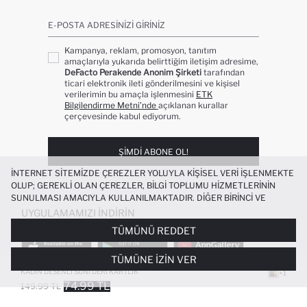
E-POSTA ADRESINIZI GIRINIZ
Kampanya, reklam, promosyon, tanıtım
amaçlarıyla yukarıda belirttiğim iletişim adresime,
DeFacto Perakende Anonim Şirketi
tarafından
ticari elektronik ileti gönderilmesini ve kişisel
verilerimin bu amaçla işlenmesini
ETK
Bilgilendirme Metni’nde
açıklanan kurallar
çerçevesinde kabul ediyorum.
ŞIMDI ABONE OL!
İNTERNET SITEMIZDE ÇEREZLER YOLUYLA KIŞISEL VERI IŞLENMEKTE
OLUP; GEREKLI OLAN ÇEREZLER, BILGI TOPLUMU HIZMETLERININ
SUNULMASI AMACIYLA KULLANILMAKTADIR. DIĞER BIRINCI VE
ÜÇÜNCÜ TARAF ÇEREZLER ISE SIZE DAHA IYI BIR ALIŞVERIŞ
UYGULAMAMIZI İNDIRIN
DENEYIMI SUNULABILMESI, SITEMIZIN DAHA IŞLEVSEL KILINMASI VE
TÜMÜNÜ REDDET
KIŞISELLEŞTIRMESI VE AÇIK RIZA VERMENIZ HALINDE, SIZLERE
YÖNELIK PAZARLAMA FAALIYETLERININ YAPILMASI AMAÇLARIYLA
TÜMÜNE İZIN VER
SINIRLI OLARAK KULLANILACAKTIR. ÇEREZLERE DAIR TERCIHLERINIZI
ÇEREZ TERCIHLERI
PANELI ARACILIĞIYLA HER ZAMAN YÖNETEBILIR,
KADIN DESENLI SUNI DERI KARTLIK
+1
ÇEREZLERLE ILGILI DAHA DETAYLI BILGIYE
ÇEREZ AYDINLATMA
74.99 TL
149.99 TL
POPÜLER KATEGORILER
METNI
’NDEN ULAŞABILIRSINIZ.
FAVORILERE EKLENDI
GELINCE HABER VER
SEPETE EKLENIYOR
SEPETE EKLENDI