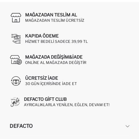
MAĞAZADAN TESLIM AL
MAĞAZADAN TESLIM ÜCRETSIZ
KAPIDA ÖDEME
HIZMET BEDELI SADECE 39,99 TL
MAĞAZADA DEĞIŞIM&İADE
ONLINE AL MAĞAZADA DEĞIŞTIR
ÜCRETSIZ IADE
30 GÜN IÇERISINDE IADE ET
DEFACTO GIFT CLUB
AYRICALIKLARLA YENILEN, EĞLEN, DEVAM ET!
DEFACTO
KURUMSAL