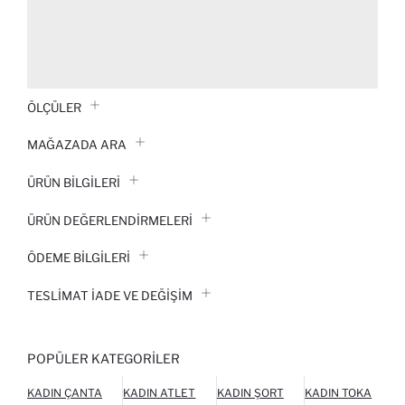
ÖLÇÜLER
MAĞAZADA ARA
ÜRÜN BILGILERI
ÜRÜN DEĞERLENDİRMELERİ
ÖDEME BİLGİLERİ
TESLIMAT İADE VE DEĞIŞIM
POPÜLER KATEGORILER
KADIN ÇANTA
KADIN ATLET
KADIN ŞORT
KADIN TOKA
K