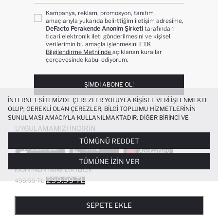
Kampanya, reklam, promosyon, tanıtım
amaçlarıyla yukarıda belirttiğim iletişim adresime,
DeFacto Perakende Anonim Şirketi
tarafından
ticari elektronik ileti gönderilmesini ve kişisel
verilerimin bu amaçla işlenmesini
ETK
Bilgilendirme Metni’nde
açıklanan kurallar
çerçevesinde kabul ediyorum.
ŞIMDI ABONE OL!
İNTERNET SITEMIZDE ÇEREZLER YOLUYLA KIŞISEL VERI IŞLENMEKTE
OLUP; GEREKLI OLAN ÇEREZLER, BILGI TOPLUMU HIZMETLERININ
SUNULMASI AMACIYLA KULLANILMAKTADIR. DIĞER BIRINCI VE
ÜÇÜNCÜ TARAF ÇEREZLER ISE SIZE DAHA IYI BIR ALIŞVERIŞ
UYGULAMAMIZI İNDIRIN
DENEYIMI SUNULABILMESI, SITEMIZIN DAHA IŞLEVSEL KILINMASI VE
TÜMÜNÜ REDDET
KIŞISELLEŞTIRMESI VE AÇIK RIZA VERMENIZ HALINDE, SIZLERE
YÖNELIK PAZARLAMA FAALIYETLERININ YAPILMASI AMAÇLARIYLA
TÜMÜNE İZIN VER
SINIRLI OLARAK KULLANILACAKTIR. ÇEREZLERE DAIR TERCIHLERINIZI
ÇEREZ TERCIHLERI
PANELI ARACILIĞIYLA HER ZAMAN YÖNETEBILIR,
KADIN KALIN TABAN EVA TERLIK
ÇEREZLERLE ILGILI DAHA DETAYLI BILGIYE
ÇEREZ AYDINLATMA
299.99 TL
499.99 TL
POPÜLER KATEGORILER
METNI
’NDEN ULAŞABILIRSINIZ.
FAVORILERE EKLENDI
GELINCE HABER VER
SEPETE EKLENIYOR
SEPETE EKLENDI
KADIN MAYO
KADIN BEYAZ TIŞÖRT
SEPETE EKLE
BIKINI
ERKEK BEYAZ TIŞÖRT