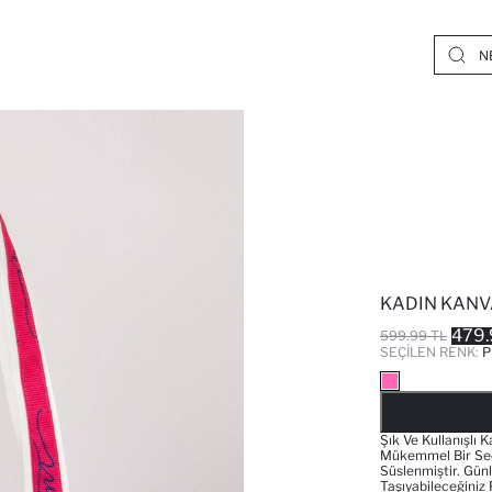
KADIN KANV
479.
599.99 TL
SEÇILEN RENK:
P
Şık Ve Kullanışlı
Mükemmel Bir Seçe
Süslenmiştir. Gün
Taşıyabileceğiniz 