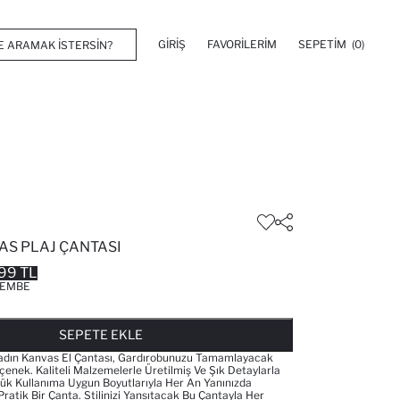
GIRIŞ
FAVORILERIM
SEPETIM
(0)
AS PLAJ ÇANTASI
99 TL
EMBE
FAVORILERE EKLENDI
GELINCE HABER VER
SEPETE EKLENIYOR
SEPETE EKLENDI
SEPETE EKLE
 Kadın Kanvas El Çantası, Gardırobunuzu Tamamlayacak
nek. Kaliteli Malzemelerle Üretilmiş Ve Şık Detaylarla
lük Kullanıma Uygun Boyutlarıyla Her An Yanınızda
Pratik Bir Çanta. Stilinizi Yansıtacak Bu Çantayla Her