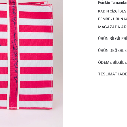
Kombin Tamamlan
KADIN ÇIZGI DE
PEMBE / ÜRÜN K
MAĞAZADA AR
ÜRÜN BILGILER
ÜRÜN DEĞERLE
ÖDEME BİLGİLE
TESLIMAT İADE