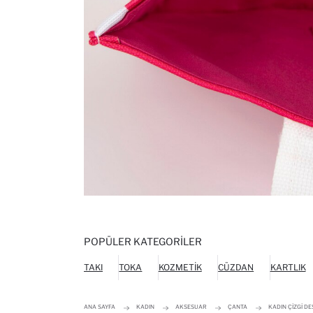
POPÜLER KATEGORILER
TAKI
TOKA
KOZMETIK
CÜZDAN
KARTLIK
ANA SAYFA
KADIN
AKSESUAR
ÇANTA
KADIN ÇIZGI D