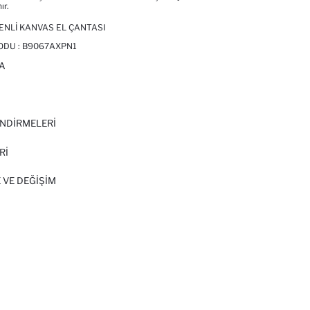
ır.
SENLI KANVAS EL ÇANTASI
ODU :
B9067AXPN1
A
I
NDİRMELERİ
Rİ
 VE DEĞIŞIM