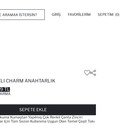
GIRIŞ
FAVORILERIM
SEPETIM
(0)
ZLI CHARM ANAHTARLIK
99 TL
ARMA
FAVORILERE EKLENDI
GELINCE HABER VER
SEPETE EKLENIYOR
SEPETE EKLENDI
SEPETE EKLE
Dokuma Kumaştan Yapılmış Çok Renkli Çanta Zinciri
lar Için Tüm Sezon Kullanıma Uygun Olan Temel Çeşit Takı