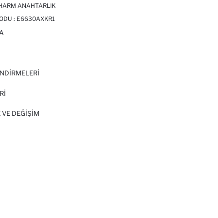
CHARM ANAHTARLIK
ODU :
E6630AXKR1
A
I
NDİRMELERİ
Rİ
 VE DEĞIŞIM