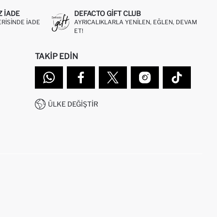
Z IADE
DEFACTO GIFT CLUB
ERISINDE IADE
AYRICALIKLARLA YENILEN, EĞLEN, DEVAM
ET!
TAKIP EDIN
ÜLKE DEĞIŞTIR