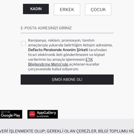
KADIN
ERKEK
ÇOCUK
E-POSTA ADRESINIZI GIRINIZ
Kampanya, reklam, promosyon, tanıtım
amaçlarıyla yukarıda belirttiğim iletişim adresime,
DeFacto Perakende Anonim Şirketi
tarafından
ticari elektronik ileti gönderilmesini ve kişisel
verilerimin bu amaçla işlenmesini
ETK
Bilgilendirme Metni’nde
açıklanan kurallar
çerçevesinde kabul ediyorum.
ŞIMDI ABONE OL!
 VERI IŞLENMEKTE OLUP; GEREKLI OLAN ÇEREZLER, BILGI TOPLUMU 