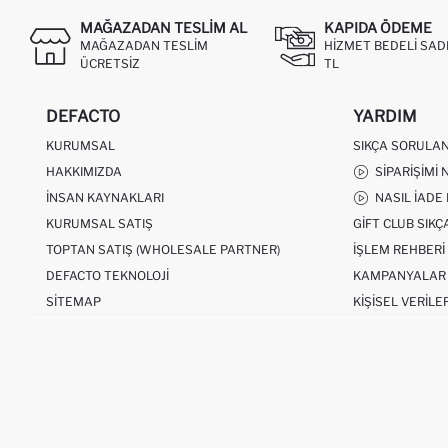
MAĞAZADAN TESLIM AL
KAPIDA ÖDEME
MAĞAZADAN TESLIM
HIZMET BEDELI SAD
ÜCRETSIZ
TL
DEFACTO
YARDIM
KURUMSAL
SIKÇA SORULA
HAKKIMIZDA
SIPARIŞIMI 
İNSAN KAYNAKLARI
NASIL İADE
KURUMSAL SATIŞ
GIFT CLUB SIK
TOPTAN SATIŞ (WHOLESALE PARTNER)
İŞLEM REHBERI
DEFACTO TEKNOLOJI
KAMPANYALAR
SITEMAP
KIŞISEL VERILE