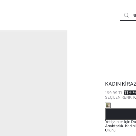
KADIN KIRA
119.
199.99 TL
SEÇILEN RENK:
K
Yetişkinler Için 
Anahtarlık. Kadın
Ürünü.