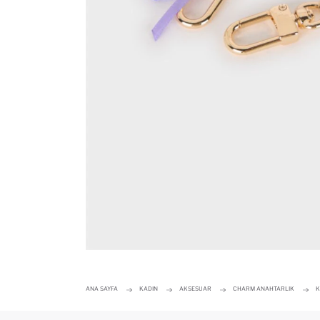
ANA SAYFA
KADIN
AKSESUAR
CHARM ANAHTARLIK
K