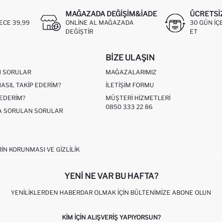
MAĞAZADA DEĞIŞIM&İADE
ÜCRETSI
ECE 39,99
ONLINE AL MAĞAZADA
30 GÜN IÇ
DEĞIŞTIR
ET
BIZE ULAŞIN
N SORULAR
MAĞAZALARIMIZ
NASIL TAKIP EDERIM?
İLETIŞIM FORMU
 EDERIM?
MÜŞTERI HIZMETLERI
0850 333 22 86
ÇA SORULAN SORULAR
RIN KORUNMASI VE GIZLILIK
YENI NE VAR BU HAFTA?
YENILIKLERDEN HABERDAR OLMAK İÇIN BÜLTENIMIZE ABONE OLUN
KIM IÇIN ALIŞVERIŞ YAPIYORSUN?