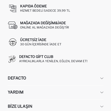
KAPIDA ÖDEME
HIZMET BEDELI SADECE 39,99 TL
MAĞAZADA DEĞIŞIM&İADE
ONLINE AL MAĞAZADA DEĞIŞTIR
ÜCRETSIZ IADE
30 GÜN IÇERISINDE IADE ET
DEFACTO GIFT CLUB
AYRICALIKLARLA YENILEN, EĞLEN, DEVAM ET!
DEFACTO
KURUMSAL
YARDIM
HAKKIMIZDA
İNSAN KAYNAKLARI
SIKÇA SORULAN SORULAR
BIZE ULAŞIN
KURUMSAL SATIŞ
SIPARIŞIMI NASIL TAKIP EDERIM?