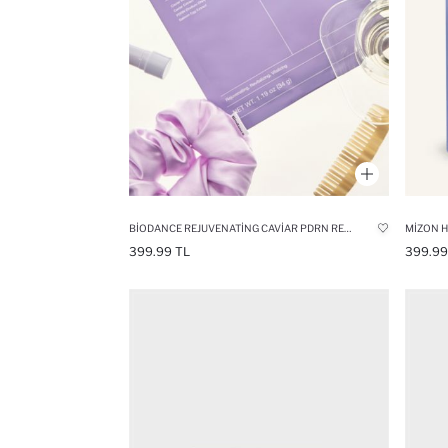
BIODANCE REJUVENATING CAVIAR PDRN REAL DEEP MASK- CILT YENILEYICI & SIKILAŞTIRICI MASKE
399.99 TL
399.99