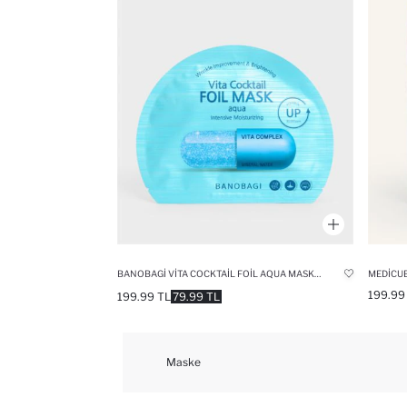
BANOBAGI VITA COCKTAIL FOIL AQUA MASK 10ML – YOĞUN NEMLENDIRICI & CANLANDIRICI FOLYO YÜZ MASKESI
199.99
199.99 TL
79.99 TL
Maske