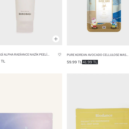
BANOBAGI ALPHA RADIANCE NAZIK PEELING KÖPÜK 120ML
PURE KOREAN AVOCADO CELLULOSE MASK (27ML)
 TL
59.99 TL
41.99 TL