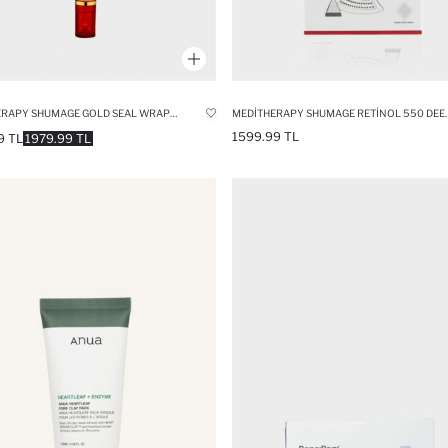
MEDITHERAPY SHUMAGE GOLD SEAL WRAPPING MASK ELASTIKIYET VE SIKILIK KORUYUCU KIRIŞIKLIK ÖNLEYICI ALTIN İPLIKLI MASKE
MEDITHERAPY SHUMAGE RETINOL 550 DEEP SHOT PATCH (4 PA
1599.99 TL
9 TL
1979.99 TL