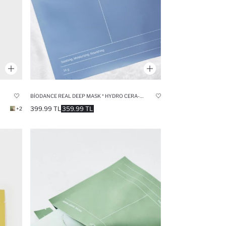
BIODANCE REAL DEEP MASK * HYDRO CERA-NOL KIZARIKLIK KARŞITI 5 ÇEŞIT SERAMIDLI ŞEFFAFLAŞAN MASKE
399.99 TL
359.99 TL
+2