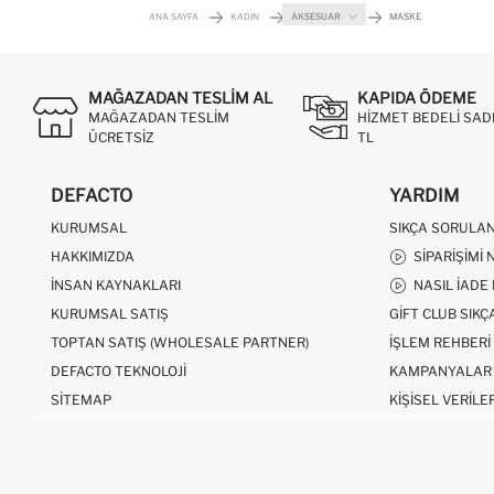
ANA SAYFA
KADIN
AKSESUAR
MASKE
MAĞAZADAN TESLIM AL
KAPIDA ÖDEME
MAĞAZADAN TESLIM
HIZMET BEDELI SAD
ÜCRETSIZ
TL
DEFACTO
YARDIM
KURUMSAL
SIKÇA SORULA
HAKKIMIZDA
SIPARIŞIMI 
İNSAN KAYNAKLARI
NASIL İADE
KURUMSAL SATIŞ
GIFT CLUB SIK
TOPTAN SATIŞ (WHOLESALE PARTNER)
İŞLEM REHBERI
DEFACTO TEKNOLOJI
KAMPANYALAR
SITEMAP
KIŞISEL VERILE