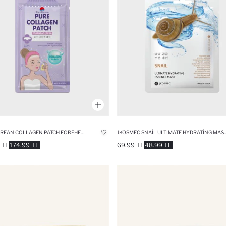
PURE KOREAN COLLAGEN PATCH FOREHEAD (10ML)
JKOSMEC SNAIL ULTIMATE HYDRATING MASK- SN
 TL
174.99 TL
69.99 TL
48.99 TL