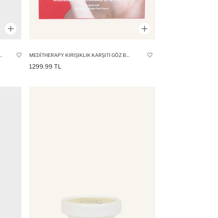
RÇA) KIRIŞIKLIK ÖNLEYICI 550 MIKRO SPIKÜL VE RETINOLLÜ CILT BAKIM BANTI
MEDITHERAPY KIRIŞIKLIK KARŞITI GÖZ BANDI
1299.99 TL