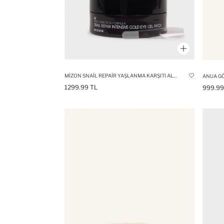
MIZON SNAIL REPAIR YAŞLANMA KARŞITI ALTIN VE SALYANGOZ EKSTRELI GÖZ MASKESI 60 ADET
1299.99 TL
999.99