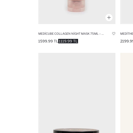
MEDICUBE COLLAGEN NIGHT MASK 75ML – YOĞUN ONARICI & NEMLENDIRICI GECE MASKESI
1599.99 TL
1119.99 TL
2199.9