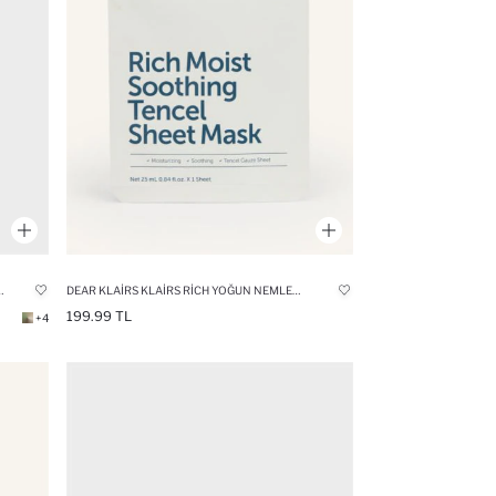
AIL NEMLENDIRICI MASKE () MASKE
DEAR KLAIRS KLAIRS RICH YOĞUN NEMLENDIRICI KAĞIT MASKE
199.99 TL
+4