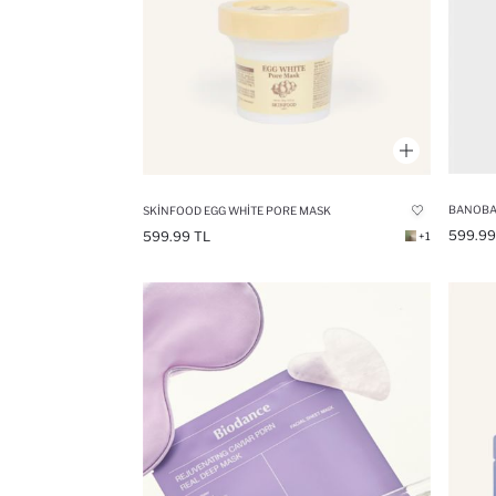
SKINFOOD EGG WHITE PORE MASK
599.99
599.99 TL
+1