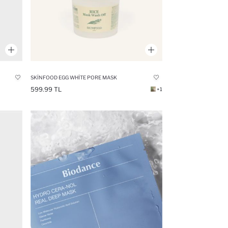
SKINFOOD EGG WHITE PORE MASK
599.99 TL
+1