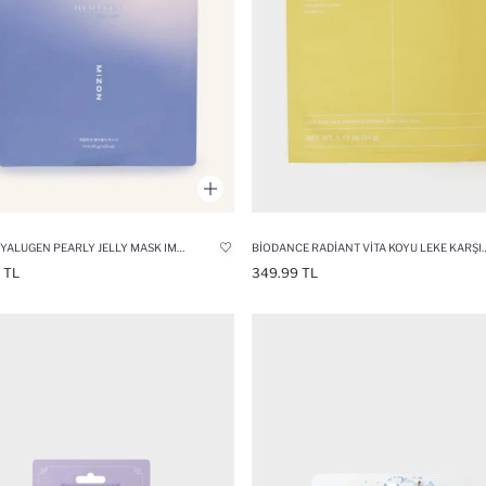
MIZON HYALUGEN PEARLY JELLY MASK IMPROVES SKIN TEXTURE
BIODANCE RADIANT VITA KOYU LEKE KARŞITI &
 TL
349.99 TL