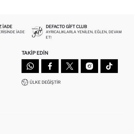
Z IADE
DEFACTO GIFT CLUB
ERISINDE IADE
AYRICALIKLARLA YENILEN, EĞLEN, DEVAM
ET!
TAKIP EDIN
ÜLKE DEĞIŞTIR