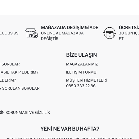
MAĞAZADA DEĞIŞIM&İADE
ÜCRETSI
ECE 39,99
ONLINE AL MAĞAZADA
30 GÜN IÇ
DEĞIŞTIR
ET
BIZE ULAŞIN
N SORULAR
MAĞAZALARIMIZ
NASIL TAKIP EDERIM?
İLETIŞIM FORMU
 EDERIM?
MÜŞTERI HIZMETLERI
0850 333 22 86
ÇA SORULAN SORULAR
RIN KORUNMASI VE GIZLILIK
YENI NE VAR BU HAFTA?