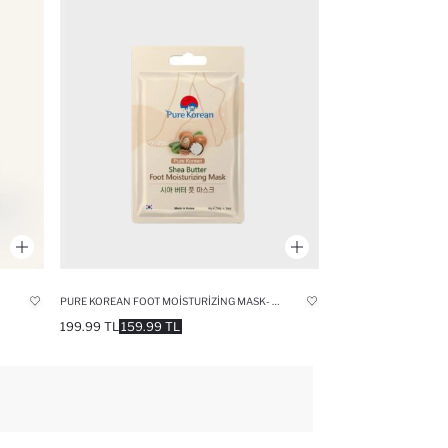
PURE KOREAN FOOT MOISTURIZING MASK- NEMLENDIRICI AYAK MASKESI (10ML)
199.99 TL
159.99 TL