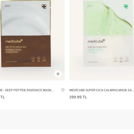
MEDICUBE - DEEP PEPTIDE RADIANCE MASK KIRIŞIKLIK KARŞITI-AYDINLATICI MASKE
MEDICUBE SUPER CICA CALMING MASK SAKINLEŞTIRICI MASKE
 TL
199.99 TL