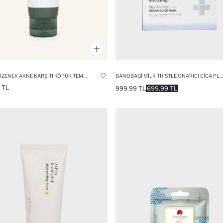
ANUA GÖZENEK AKNE KARŞITI KÖPÜK TEMIZLEYICI 150ML
BANOBAGI MILK THISTLE ONARICI CICA PLUS MASKE 350GR
 TL
999.99 TL
699.99 TL