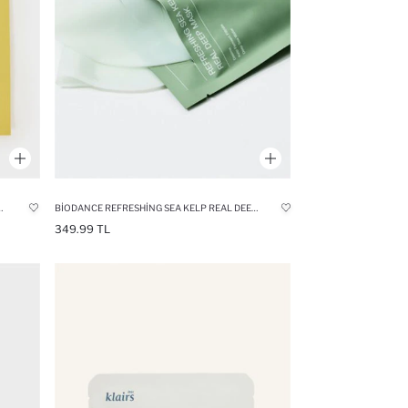
 CILT PARLATICI YÜZ MASKESI 34GR
BIODANCE REFRESHING SEA KELP REAL DEEP MASK 34GR – NEMLENDIRICI & CANLANDIRICI DENIZ YOSUNU MASKESI
349.99 TL