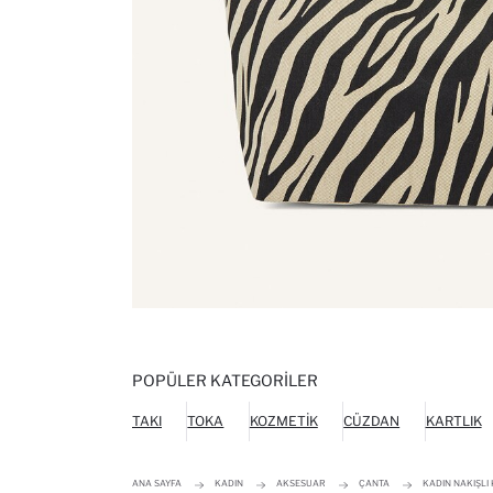
POPÜLER KATEGORILER
TAKI
TOKA
KOZMETIK
CÜZDAN
KARTLIK
ANA SAYFA
KADIN
AKSESUAR
ÇANTA
KADIN NAKIŞLI