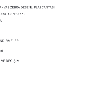
KANVAS ZEBRA DESENLI PLAJ ÇANTASI
ODU :
G8716AXKR1
A
I
NDİRMELERİ
Rİ
 VE DEĞIŞIM