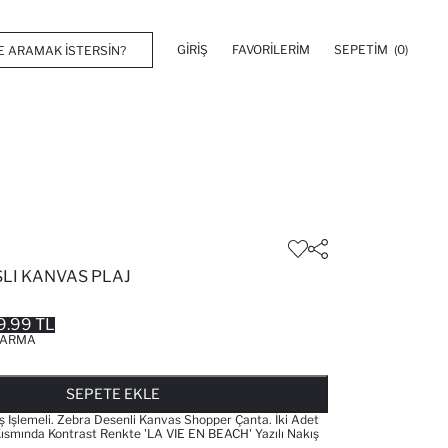
GIRIŞ
FAVORILERIM
SEPETIM
(0)
ŞLI KANVAS PLAJ
9.99 TL
ARMA
FAVORILERE EKLENDI
GELINCE HABER VER
SEPETE EKLENIYOR
SEPETE EKLENDI
SEPETE EKLE
ş Işlemeli. Zebra Desenli Kanvas Shopper Çanta. İki Adet
ısmında Kontrast Renkte 'LA VIE EN BEACH' Yazılı Nakış