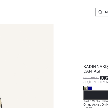
KADIN NAKI
ÇANTASI
103
1299.99 TL
SEÇILEN RENK:
K
Kadın Çanta. Nakı
Omuz Askısı. Ön K
Detayı.