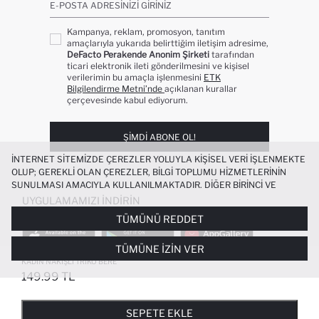
E-POSTA ADRESINIZI GIRINIZ
Kampanya, reklam, promosyon, tanıtım
amaçlarıyla yukarıda belirttiğim iletişim adresime,
DeFacto Perakende Anonim Şirketi
tarafından
ticari elektronik ileti gönderilmesini ve kişisel
verilerimin bu amaçla işlenmesini
ETK
Bilgilendirme Metni’nde
açıklanan kurallar
çerçevesinde kabul ediyorum.
ŞIMDI ABONE OL!
İNTERNET SITEMIZDE ÇEREZLER YOLUYLA KIŞISEL VERI IŞLENMEKTE
OLUP; GEREKLI OLAN ÇEREZLER, BILGI TOPLUMU HIZMETLERININ
SUNULMASI AMACIYLA KULLANILMAKTADIR. DIĞER BIRINCI VE
ÜÇÜNCÜ TARAF ÇEREZLER ISE SIZE DAHA IYI BIR ALIŞVERIŞ
UYGULAMAMIZI İNDIRIN
DENEYIMI SUNULABILMESI, SITEMIZIN DAHA IŞLEVSEL KILINMASI VE
TÜMÜNÜ REDDET
KIŞISELLEŞTIRMESI VE AÇIK RIZA VERMENIZ HALINDE, SIZLERE
YÖNELIK PAZARLAMA FAALIYETLERININ YAPILMASI AMAÇLARIYLA
TÜMÜNE İZIN VER
SINIRLI OLARAK KULLANILACAKTIR. ÇEREZLERE DAIR TERCIHLERINIZI
ÇEREZ TERCIHLERI
PANELI ARACILIĞIYLA HER ZAMAN YÖNETEBILIR,
KADIN NAKIŞLI TRIKO BERE
ÇEREZLERLE ILGILI DAHA DETAYLI BILGIYE
ÇEREZ AYDINLATMA
149.99 TL
POPÜLER KATEGORILER
METNI
’NDEN ULAŞABILIRSINIZ.
FAVORILERE EKLENDI
GELINCE HABER VER
SEPETE EKLENIYOR
SEPETE EKLENDI
KADIN MAYO
KADIN BEYAZ TIŞÖRT
SEPETE EKLE