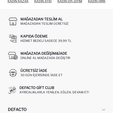
KADIN KAZAK
KADIN ATKI
KADIN DIŞ GIYIM
KADIN HIRKA
MAĞAZADAN TESLIM AL
MAĞAZADAN TESLIM ÜCRETSIZ
KAPIDA ÖDEME
HIZMET BEDELI SADECE 39,99 TL
MAĞAZADA DEĞIŞIM&İADE
ONLINE AL MAĞAZADA DEĞIŞTIR
ÜCRETSIZ IADE
30 GÜN IÇERISINDE IADE ET
DEFACTO GIFT CLUB
AYRICALIKLARLA YENILEN, EĞLEN, DEVAM ET!
DEFACTO