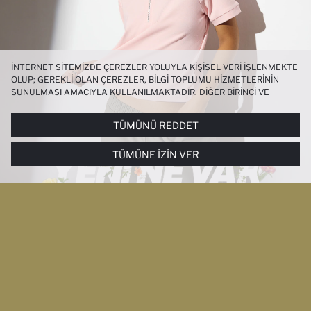
İNTERNET SITEMIZDE ÇEREZLER YOLUYLA KIŞISEL VERI IŞLENMEKTE
OLUP; GEREKLI OLAN ÇEREZLER, BILGI TOPLUMU HIZMETLERININ
SUNULMASI AMACIYLA KULLANILMAKTADIR. DIĞER BIRINCI VE
ÜÇÜNCÜ TARAF ÇEREZLER ISE SIZE DAHA IYI BIR ALIŞVERIŞ
DENEYIMI SUNULABILMESI, SITEMIZIN DAHA IŞLEVSEL KILINMASI VE
TÜMÜNÜ REDDET
KIŞISELLEŞTIRMESI VE AÇIK RIZA VERMENIZ HALINDE, SIZLERE
YÖNELIK PAZARLAMA FAALIYETLERININ YAPILMASI AMAÇLARIYLA
TÜMÜNE İZIN VER
SINIRLI OLARAK KULLANILACAKTIR. ÇEREZLERE DAIR TERCIHLERINIZI
ÇEREZ TERCIHLERI
PANELI ARACILIĞIYLA HER ZAMAN YÖNETEBILIR,
ÇEREZLERLE ILGILI DAHA DETAYLI BILGIYE
ÇEREZ AYDINLATMA
METNI
’NDEN ULAŞABILIRSINIZ.