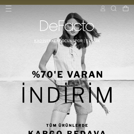
KADIN
ERKEK
ÇOCUK
SPOR | TEKNİK