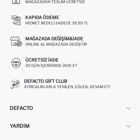
MAĞAZADAN TESLIM ÜCRETSIZ
KAPIDA ÖDEME
HIZMET BEDELI SADECE 39,99 TL
MAĞAZADA DEĞIŞIM&İADE
ONLINE AL MAĞAZADA DEĞIŞTIR
ÜCRETSIZ IADE
30 GÜN IÇERISINDE IADE ET
DEFACTO GIFT CLUB
AYRICALIKLARLA YENILEN, EĞLEN, DEVAM ET!
DEFACTO
KURUMSAL
YARDIM
HAKKIMIZDA
İNSAN KAYNAKLARI
SIKÇA SORULAN SORULAR