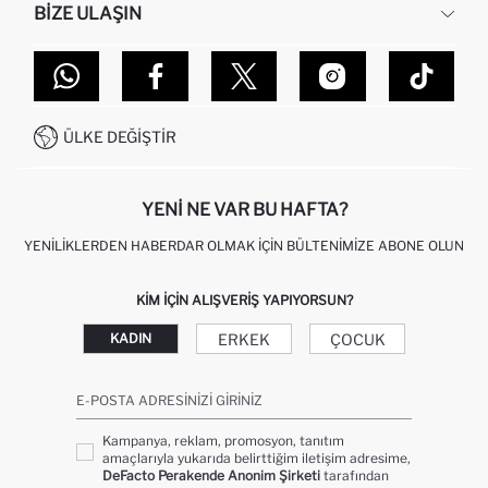
BIZE ULAŞIN
KURUMSAL SATIŞ
SIPARIŞIMI NASIL TAKIP EDERIM?
TOPTAN SATIŞ (WHOLESALE PARTNER)
NASIL İADE EDERIM?
MAĞAZALARIMIZ
DEFACTO TEKNOLOJI
GIFT CLUB SIKÇA SORULAN SORULAR
İLETIŞIM FORMU
SITEMAP
İŞLEM REHBERI
MÜŞTERI HIZMETLERI
0850 333 22 86
KAMPANYALAR
ÜLKE DEĞIŞTIR
KIŞISEL VERILERIN KORUNMASI VE GIZLILIK
YENI NE VAR BU HAFTA?
YENILIKLERDEN HABERDAR OLMAK İÇIN BÜLTENIMIZE ABONE OLUN
KIM IÇIN ALIŞVERIŞ YAPIYORSUN?
ERKEK
ÇOCUK
KADIN
E-POSTA ADRESINIZI GIRINIZ
Kampanya, reklam, promosyon, tanıtım
amaçlarıyla yukarıda belirttiğim iletişim adresime,
DeFacto Perakende Anonim Şirketi
tarafından