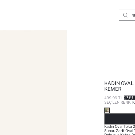
KADIN OVAL 
KEMER
299.
499.99 TL
SEÇILEN RENK:
K
Kadın Oval Toka 2’
Sunar. Zarif Oval
Dokunuş Katar. Da