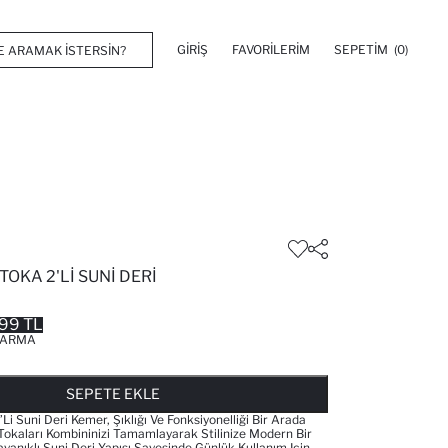
GIRIŞ
FAVORILERIM
SEPETIM
(0)
TOKA 2'LI SUNI DERI
99 TL
ARMA
FAVORILERE EKLENDI
GELINCE HABER VER
SEPETE EKLENIYOR
SEPETE EKLENDI
SEPETE EKLE
li Suni Deri Kemer, Şıklığı Ve Fonksiyonelliği Bir Arada
 Tokaları Kombininizi Tamamlayarak Stilinize Modern Bir
yanıklı Suni Deri Yapısı Sayesinde Günlük Kullanım Için