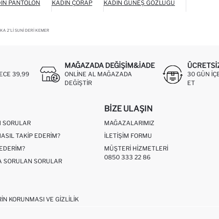
IN PANTOLON
KADIN ÇORAP
KADIN GÜNEŞ GÖZLÜĞÜ
KA 2'LI SUNI DERI KEMER
MAĞAZADA DEĞIŞIM&İADE
ÜCRETSI
ECE 39,99
ONLINE AL MAĞAZADA
30 GÜN IÇ
DEĞIŞTIR
ET
BIZE ULAŞIN
N SORULAR
MAĞAZALARIMIZ
NASIL TAKIP EDERIM?
İLETIŞIM FORMU
 EDERIM?
MÜŞTERI HIZMETLERI
0850 333 22 86
ÇA SORULAN SORULAR
RIN KORUNMASI VE GIZLILIK