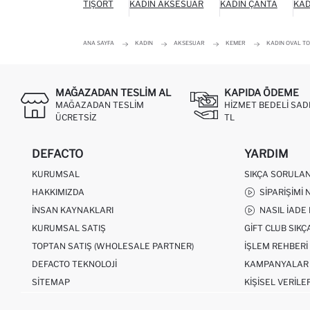
TIŞÖRT
KADIN AKSESUAR
KADIN ÇANTA
KAD
ANA SAYFA
KADIN
AKSESUAR
KEMER
KADIN OVAL TO
MAĞAZADAN TESLIM AL
KAPIDA ÖDEME
MAĞAZADAN TESLIM
HIZMET BEDELI SAD
ÜCRETSIZ
TL
DEFACTO
YARDIM
KURUMSAL
SIKÇA SORULA
HAKKIMIZDA
SIPARIŞIMI 
İNSAN KAYNAKLARI
NASIL İADE
KURUMSAL SATIŞ
GIFT CLUB SIK
TOPTAN SATIŞ (WHOLESALE PARTNER)
İŞLEM REHBERI
DEFACTO TEKNOLOJI
KAMPANYALAR
SITEMAP
KIŞISEL VERILE