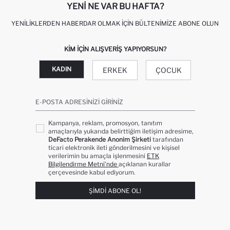
YENI NE VAR BU HAFTA?
YENILIKLERDEN HABERDAR OLMAK İÇIN BÜLTENIMIZE ABONE OLUN
KIM IÇIN ALIŞVERIŞ YAPIYORSUN?
KADIN
ERKEK
ÇOCUK
E-POSTA ADRESINIZI GIRINIZ
Kampanya, reklam, promosyon, tanıtım
amaçlarıyla yukarıda belirttiğim iletişim adresime,
DeFacto Perakende Anonim Şirketi
tarafından
ticari elektronik ileti gönderilmesini ve kişisel
verilerimin bu amaçla işlenmesini
ETK
Bilgilendirme Metni’nde
açıklanan kurallar
çerçevesinde kabul ediyorum.
ŞIMDI ABONE OL!