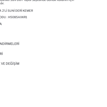
dır.
 2'LI SUNI DERI KEMER
ODU :
H5085AXKR1
A
I
NDİRMELERİ
Rİ
 VE DEĞIŞIM