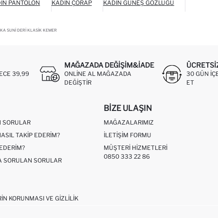
IN PANTOLON
KADIN ÇORAP
KADIN GÜNEŞ GÖZLÜĞÜ
KA SUNI DERI KLASIK KEMER
MAĞAZADA DEĞIŞIM&İADE
ÜCRETSI
ECE 39,99
ONLINE AL MAĞAZADA
30 GÜN IÇ
DEĞIŞTIR
ET
BIZE ULAŞIN
N SORULAR
MAĞAZALARIMIZ
NASIL TAKIP EDERIM?
İLETIŞIM FORMU
 EDERIM?
MÜŞTERI HIZMETLERI
0850 333 22 86
ÇA SORULAN SORULAR
RIN KORUNMASI VE GIZLILIK