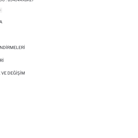
A
I
NDİRMELERİ
Rİ
 VE DEĞIŞIM