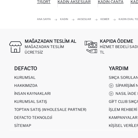
TIŞÖRT
KADIN AKSESUAR
KADIN ÇANTA
KAD
ANA SAYFA
KADIN
AKSESUAR
KEMER
KADIN OVAL TO
MAĞAZADAN TESLIM AL
KAPIDA ÖDEME
MAĞAZADAN TESLIM
HIZMET BEDELI SAD
ÜCRETSIZ
TL
DEFACTO
YARDIM
KURUMSAL
SIKÇA SORULA
HAKKIMIZDA
SIPARIŞIMI 
İNSAN KAYNAKLARI
NASIL İADE
KURUMSAL SATIŞ
GIFT CLUB SIK
TOPTAN SATIŞ (WHOLESALE PARTNER)
İŞLEM REHBERI
DEFACTO TEKNOLOJI
KAMPANYALAR
SITEMAP
KIŞISEL VERILE