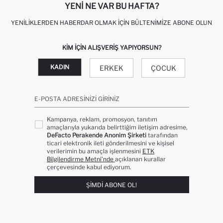
YENI NE VAR BU HAFTA?
YENILIKLERDEN HABERDAR OLMAK İÇIN BÜLTENIMIZE ABONE OLUN
KIM IÇIN ALIŞVERIŞ YAPIYORSUN?
KADIN
ERKEK
ÇOCUK
E-POSTA ADRESINIZI GIRINIZ
Kampanya, reklam, promosyon, tanıtım
amaçlarıyla yukarıda belirttiğim iletişim adresime,
DeFacto Perakende Anonim Şirketi
tarafından
ticari elektronik ileti gönderilmesini ve kişisel
verilerimin bu amaçla işlenmesini
ETK
Bilgilendirme Metni’nde
açıklanan kurallar
çerçevesinde kabul ediyorum.
ŞIMDI ABONE OL!