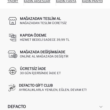
TIŞÖRT
KADIN AKSESUAR
KADIN ÇANTA
KADIN PANTOLON
MAĞAZADAN TESLIM AL
MAĞAZADAN TESLIM ÜCRETSIZ
KAPIDA ÖDEME
HIZMET BEDELI SADECE 39,99 TL
MAĞAZADA DEĞIŞIM&İADE
ONLINE AL MAĞAZADA DEĞIŞTIR
ÜCRETSIZ IADE
30 GÜN IÇERISINDE IADE ET
DEFACTO GIFT CLUB
AYRICALIKLARLA YENILEN, EĞLEN, DEVAM ET!
DEFACTO