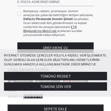
E-POSTA ADRESINIZI GIRINIZ
Kampanya, reklam, promosyon, tanıtım
amaçlarıyla yukarıda belirttiğim iletişim adresime,
DeFacto Perakende Anonim Şirketi
tarafından
ticari elektronik ileti gönderilmesini ve kişisel
verilerimin bu amaçla işlenmesini
ETK
Bilgilendirme Metni’nde
açıklanan kurallar
çerçevesinde kabul ediyorum.
ŞIMDI ABONE OL!
İNTERNET SITEMIZDE ÇEREZLER YOLUYLA KIŞISEL VERI IŞLENMEKTE
OLUP; GEREKLI OLAN ÇEREZLER, BILGI TOPLUMU HIZMETLERININ
SUNULMASI AMACIYLA KULLANILMAKTADIR. DIĞER BIRINCI VE
ÜÇÜNCÜ TARAF ÇEREZLER ISE SIZE DAHA IYI BIR ALIŞVERIŞ
UYGULAMAMIZI İNDIRIN
DENEYIMI SUNULABILMESI, SITEMIZIN DAHA IŞLEVSEL KILINMASI VE
TÜMÜNÜ REDDET
KIŞISELLEŞTIRMESI VE AÇIK RIZA VERMENIZ HALINDE, SIZLERE
YÖNELIK PAZARLAMA FAALIYETLERININ YAPILMASI AMAÇLARIYLA
TÜMÜNE İZIN VER
SINIRLI OLARAK KULLANILACAKTIR. ÇEREZLERE DAIR TERCIHLERINIZI
KADIN OVAL TOKA SUNI DERI KLASIK
ÇEREZ TERCIHLERI
PANELI ARACILIĞIYLA HER ZAMAN YÖNETEBILIR,
KEMER
ÇEREZLERLE ILGILI DAHA DETAYLI BILGIYE
ÇEREZ AYDINLATMA
199.99 TL
399.99 TL
POPÜLER KATEGORILER
METNI
’NDEN ULAŞABILIRSINIZ.
FAVORILERE EKLENDI
GELINCE HABER VER
SEPETE EKLENIYOR
SEPETE EKLENDI
KADIN MAYO
KADIN BEYAZ TIŞÖRT
SEPETE EKLE