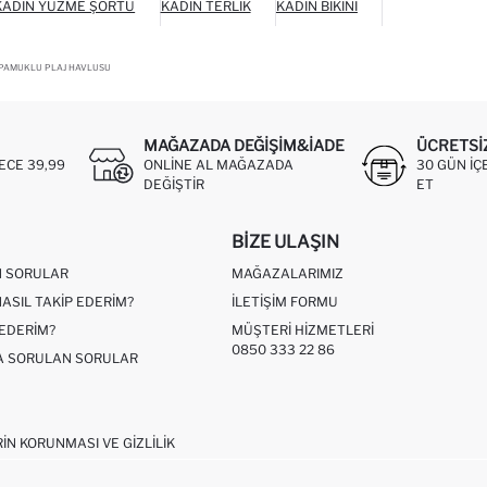
KADIN YÜZME ŞORTU
KADIN TERLIK
KADIN BIKINI
 PAMUKLU PLAJ HAVLUSU
MAĞAZADA DEĞIŞIM&İADE
ÜCRETSI
ECE 39,99
ONLINE AL MAĞAZADA
30 GÜN IÇ
DEĞIŞTIR
ET
BIZE ULAŞIN
N SORULAR
MAĞAZALARIMIZ
NASIL TAKIP EDERIM?
İLETIŞIM FORMU
 EDERIM?
MÜŞTERI HIZMETLERI
0850 333 22 86
ÇA SORULAN SORULAR
RIN KORUNMASI VE GIZLILIK