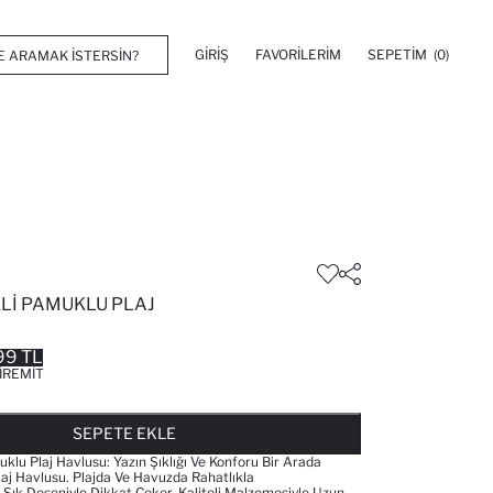
GIRIŞ
FAVORILERIM
SEPETIM
(0)
KLI PAMUKLU PLAJ
99 TL
IREMIT
FAVORILERE EKLENDI
GELINCE HABER VER
SEPETE EKLENIYOR
SEPETE EKLENDI
SEPETE EKLE
klu Plaj Havlusu: Yazın Şıklığı Ve Konforu Bir Arada
j Havlusu. Plajda Ve Havuzda Rahatlıkla
z Şık Deseniyle Dikkat Çeker. Kaliteli Malzemesiyle Uzun