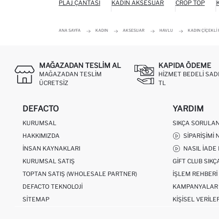
PLAJ ÇANTASI
KADIN AKSESUAR
CROP TOP
ANA SAYFA
KADIN
AKSESUAR
HAVLU
KADIN ÇIÇEKLI
MAĞAZADAN TESLIM AL
KAPIDA ÖDEME
MAĞAZADAN TESLIM
HIZMET BEDELI SAD
ÜCRETSIZ
TL
DEFACTO
YARDIM
KURUMSAL
SIKÇA SORULA
HAKKIMIZDA
SIPARIŞIMI 
İNSAN KAYNAKLARI
NASIL İADE
KURUMSAL SATIŞ
GIFT CLUB SIK
TOPTAN SATIŞ (WHOLESALE PARTNER)
İŞLEM REHBERI
DEFACTO TEKNOLOJI
KAMPANYALAR
SITEMAP
KIŞISEL VERILE