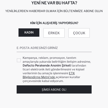
YENI NE VAR BU HAFTA?
YENILIKLERDEN HABERDAR OLMAK İÇIN BÜLTENIMIZE ABONE OLUN
KIM IÇIN ALIŞVERIŞ YAPIYORSUN?
KADIN
ERKEK
ÇOCUK
E-POSTA ADRESINIZI GIRINIZ
Kampanya, reklam, promosyon, tanıtım
amaçlarıyla yukarıda belirttiğim iletişim adresime,
DeFacto Perakende Anonim Şirketi
tarafından
ticari elektronik ileti gönderilmesini ve kişisel
verilerimin bu amaçla işlenmesini
ETK
Bilgilendirme Metni’nde
açıklanan kurallar
çerçevesinde kabul ediyorum.
ŞIMDI ABONE OL!