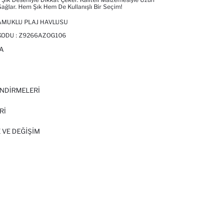
ağlar. Hem Şık Hem De Kullanışlı Bir Seçim!
PAMUKLU PLAJ HAVLUSU
KODU :
Z9266AZOG106
A
I
NDİRMELERİ
Rİ
 VE DEĞIŞIM