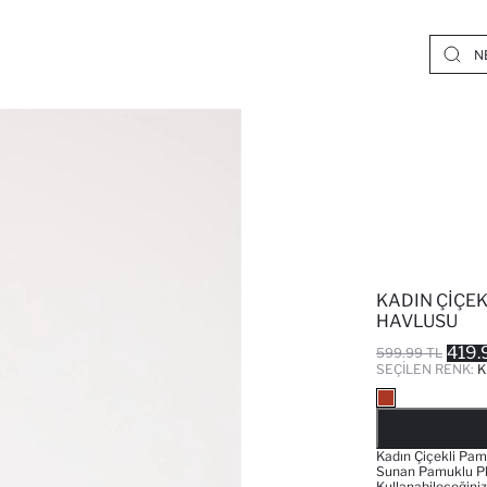
KADIN ÇIÇE
HAVLUSU
419.
599.99 TL
SEÇILEN RENK:
K
Kadın Çiçekli Pamu
Sunan Pamuklu Pla
Kullanabileceğini