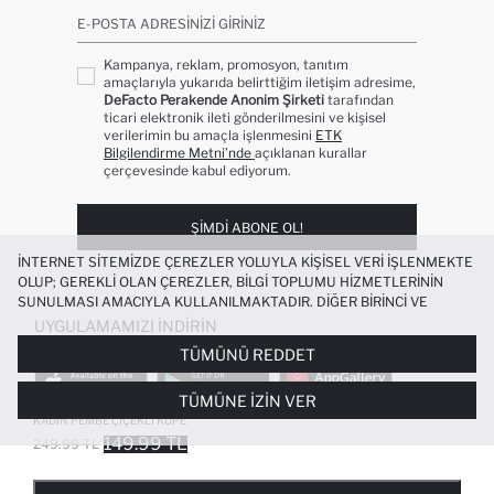
E-POSTA ADRESINIZI GIRINIZ
Kampanya, reklam, promosyon, tanıtım
amaçlarıyla yukarıda belirttiğim iletişim adresime,
DeFacto Perakende Anonim Şirketi
tarafından
ticari elektronik ileti gönderilmesini ve kişisel
verilerimin bu amaçla işlenmesini
ETK
Bilgilendirme Metni’nde
açıklanan kurallar
çerçevesinde kabul ediyorum.
ŞIMDI ABONE OL!
İNTERNET SITEMIZDE ÇEREZLER YOLUYLA KIŞISEL VERI IŞLENMEKTE
OLUP; GEREKLI OLAN ÇEREZLER, BILGI TOPLUMU HIZMETLERININ
SUNULMASI AMACIYLA KULLANILMAKTADIR. DIĞER BIRINCI VE
ÜÇÜNCÜ TARAF ÇEREZLER ISE SIZE DAHA IYI BIR ALIŞVERIŞ
UYGULAMAMIZI İNDIRIN
DENEYIMI SUNULABILMESI, SITEMIZIN DAHA IŞLEVSEL KILINMASI VE
TÜMÜNÜ REDDET
KIŞISELLEŞTIRMESI VE AÇIK RIZA VERMENIZ HALINDE, SIZLERE
YÖNELIK PAZARLAMA FAALIYETLERININ YAPILMASI AMAÇLARIYLA
TÜMÜNE İZIN VER
SINIRLI OLARAK KULLANILACAKTIR. ÇEREZLERE DAIR TERCIHLERINIZI
ÇEREZ TERCIHLERI
PANELI ARACILIĞIYLA HER ZAMAN YÖNETEBILIR,
KADIN PEMBE ÇIÇEKLI KÜPE
ÇEREZLERLE ILGILI DAHA DETAYLI BILGIYE
ÇEREZ AYDINLATMA
149.99 TL
249.99 TL
POPÜLER KATEGORILER
METNI
’NDEN ULAŞABILIRSINIZ.
FAVORILERE EKLENDI
GELINCE HABER VER
SEPETE EKLENIYOR
SEPETE EKLENDI