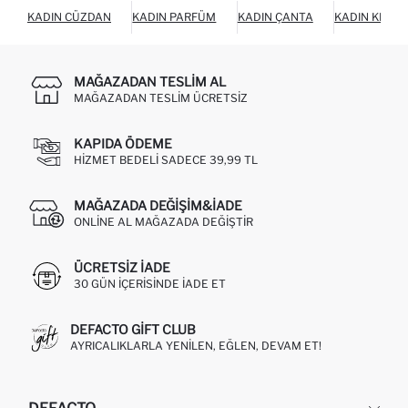
KADIN CÜZDAN
KADIN PARFÜM
KADIN ÇANTA
KADIN KEME
MAĞAZADAN TESLIM AL
MAĞAZADAN TESLIM ÜCRETSIZ
KAPIDA ÖDEME
HIZMET BEDELI SADECE 39,99 TL
MAĞAZADA DEĞIŞIM&İADE
ONLINE AL MAĞAZADA DEĞIŞTIR
ÜCRETSIZ IADE
30 GÜN IÇERISINDE IADE ET
DEFACTO GIFT CLUB
AYRICALIKLARLA YENILEN, EĞLEN, DEVAM ET!