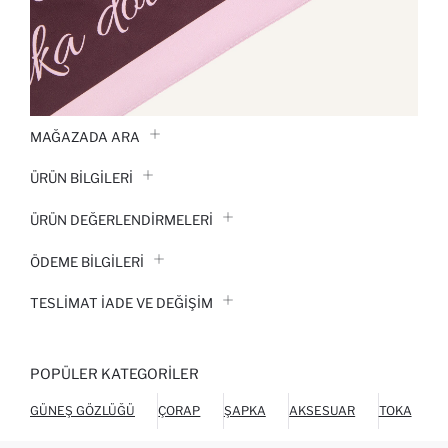
MAĞAZADA ARA
ÜRÜN BILGILERI
ÜRÜN DEĞERLENDİRMELERİ
ÖDEME BİLGİLERİ
TESLIMAT İADE VE DEĞIŞIM
POPÜLER KATEGORILER
GÜNEŞ GÖZLÜĞÜ
ÇORAP
ŞAPKA
AKSESUAR
TOKA
P