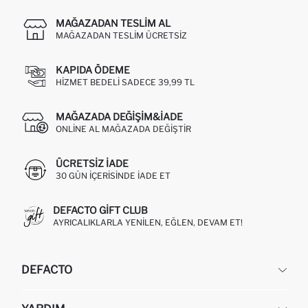
MAĞAZADAN TESLIM AL
MAĞAZADAN TESLIM ÜCRETSIZ
KAPIDA ÖDEME
HIZMET BEDELI SADECE 39,99 TL
MAĞAZADA DEĞIŞIM&İADE
ONLINE AL MAĞAZADA DEĞIŞTIR
ÜCRETSIZ IADE
30 GÜN IÇERISINDE IADE ET
DEFACTO GIFT CLUB
AYRICALIKLARLA YENILEN, EĞLEN, DEVAM ET!
DEFACTO
KURUMSAL