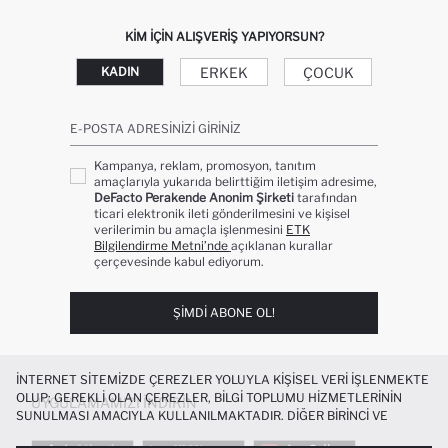
KIM IÇIN ALIŞVERIŞ YAPIYORSUN?
ERKEK
ÇOCUK
KADIN
E-POSTA ADRESINIZI GIRINIZ
Kampanya, reklam, promosyon, tanıtım
amaçlarıyla yukarıda belirttiğim iletişim adresime,
DeFacto Perakende Anonim Şirketi
tarafından
ticari elektronik ileti gönderilmesini ve kişisel
verilerimin bu amaçla işlenmesini
ETK
Bilgilendirme Metni’nde
açıklanan kurallar
çerçevesinde kabul ediyorum.
ŞIMDI ABONE OL!
İNTERNET SITEMIZDE ÇEREZLER YOLUYLA KIŞISEL VERI IŞLENMEKTE
OLUP; GEREKLI OLAN ÇEREZLER, BILGI TOPLUMU HIZMETLERININ
UYGULAMAMIZI İNDIRIN
SUNULMASI AMACIYLA KULLANILMAKTADIR. DIĞER BIRINCI VE
ÜÇÜNCÜ TARAF ÇEREZLER ISE SIZE DAHA IYI BIR ALIŞVERIŞ