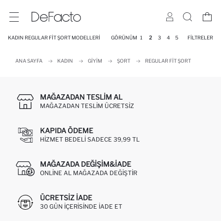
KADIN REGULAR FIT ŞORT MODELLERI
GÖRÜNÜM
1
2
3
4
5
FILTRELER
ANA SAYFA
KADIN
GIYIM
ŞORT
REGULAR FIT ŞORT
MAĞAZADAN TESLIM AL
MAĞAZADAN TESLIM ÜCRETSIZ
KAPIDA ÖDEME
HIZMET BEDELI SADECE 39,99 TL
MAĞAZADA DEĞIŞIM&İADE
ONLINE AL MAĞAZADA DEĞIŞTIR
ÜCRETSIZ IADE
30 GÜN IÇERISINDE IADE ET