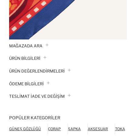
MAĞAZADA ARA
ÜRÜN BILGILERI
ÜRÜN DEĞERLENDİRMELERİ
ÖDEME BİLGİLERİ
TESLIMAT İADE VE DEĞIŞIM
POPÜLER KATEGORILER
GÜNEŞ GÖZLÜĞÜ
ÇORAP
ŞAPKA
AKSESUAR
TOKA
P