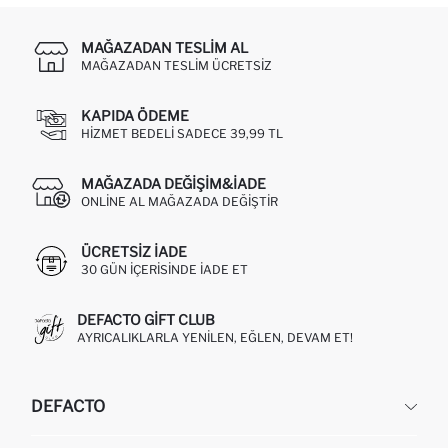
MAĞAZADAN TESLIM AL
MAĞAZADAN TESLIM ÜCRETSIZ
KAPIDA ÖDEME
HIZMET BEDELI SADECE 39,99 TL
MAĞAZADA DEĞIŞIM&İADE
ONLINE AL MAĞAZADA DEĞIŞTIR
ÜCRETSIZ IADE
30 GÜN IÇERISINDE IADE ET
DEFACTO GIFT CLUB
AYRICALIKLARLA YENILEN, EĞLEN, DEVAM ET!
DEFACTO
KURUMSAL