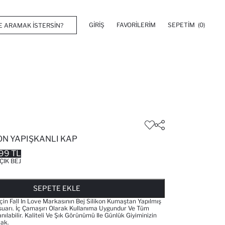
GIRIŞ
FAVORILERIM
SEPETIM
(0)
ON YAPIŞKANLI KAP
99 TL
ÇIK BEJ
FAVORILERE EKLENDI
GELINCE HABER VER
SEPETE EKLENIYOR
SEPETE EKLENDI
SEPETE EKLE
Için Fall In Love Markasının Bej Silikon Kumaştan Yapılmış
uarı. İç Çamaşırı Olarak Kullanıma Uygundur Ve Tüm
ılabilir. Kaliteli Ve Şık Görünümü Ile Günlük Giyiminizin
ak.