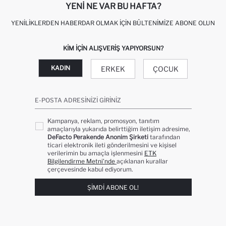
YENI NE VAR BU HAFTA?
YENILIKLERDEN HABERDAR OLMAK İÇIN BÜLTENIMIZE ABONE OLUN
KIM IÇIN ALIŞVERIŞ YAPIYORSUN?
KADIN
ERKEK
ÇOCUK
E-POSTA ADRESINIZI GIRINIZ
Kampanya, reklam, promosyon, tanıtım
amaçlarıyla yukarıda belirttiğim iletişim adresime,
DeFacto Perakende Anonim Şirketi
tarafından
ticari elektronik ileti gönderilmesini ve kişisel
verilerimin bu amaçla işlenmesini
ETK
Bilgilendirme Metni’nde
açıklanan kurallar
çerçevesinde kabul ediyorum.
ŞIMDI ABONE OL!