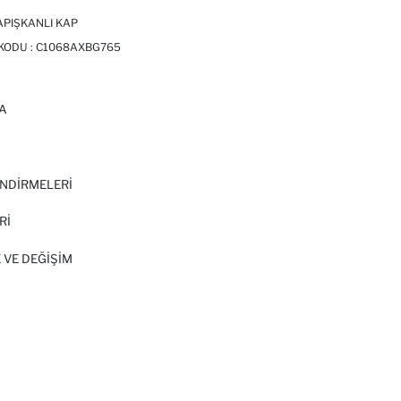
APIŞKANLI KAP
 KODU :
C1068AXBG765
A
I
NDİRMELERİ
Rİ
 VE DEĞIŞIM