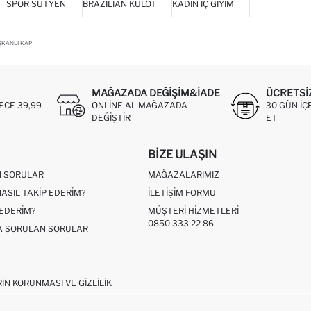
SPOR SÜTYEN
BRAZILIAN KÜLOT
KADIN İÇ GIYIM
IŞKANLI KAP
MAĞAZADA DEĞIŞIM&İADE
ÜCRETSI
ECE 39,99
ONLINE AL MAĞAZADA
30 GÜN IÇ
DEĞIŞTIR
ET
BIZE ULAŞIN
N SORULAR
MAĞAZALARIMIZ
NASIL TAKIP EDERIM?
İLETIŞIM FORMU
 EDERIM?
MÜŞTERI HIZMETLERI
0850 333 22 86
ÇA SORULAN SORULAR
RIN KORUNMASI VE GIZLILIK