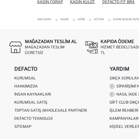
KADIN ÇORAP
KADIN KÜLOT
DEFACTO FIT BRA
ANA SAYFA
KADIN
GIYIM
SÜTYEN
KADIN SILIKON YAP
MAĞAZADAN TESLIM AL
KAPIDA ÖDEME
MAĞAZADAN TESLIM
HIZMET BEDELI SAD
ÜCRETSIZ
TL
DEFACTO
YARDIM
KURUMSAL
SIKÇA SORULA
HAKKIMIZDA
SIPARIŞIMI 
İNSAN KAYNAKLARI
NASIL İADE
KURUMSAL SATIŞ
GIFT CLUB SIK
TOPTAN SATIŞ (WHOLESALE PARTNER)
İŞLEM REHBERI
DEFACTO TEKNOLOJI
KAMPANYALAR
SITEMAP
KIŞISEL VERILE