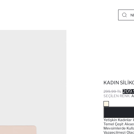
KADIN SILIK
209.
299.99 TL
SEÇILEN RENK:
A
Yetişkin Kadınlar 
Temel Çeşit Akses
Mevsimlerde Kullan
Vazgeçilmezi Olac