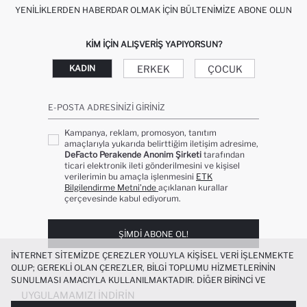
YENILIKLERDEN HABERDAR OLMAK İÇIN BÜLTENIMIZE ABONE OLUN
KIM IÇIN ALIŞVERIŞ YAPIYORSUN?
ERKEK
ÇOCUK
KADIN
E-POSTA ADRESINIZI GIRINIZ
Kampanya, reklam, promosyon, tanıtım
amaçlarıyla yukarıda belirttiğim iletişim adresime,
DeFacto Perakende Anonim Şirketi
tarafından
ticari elektronik ileti gönderilmesini ve kişisel
verilerimin bu amaçla işlenmesini
ETK
Bilgilendirme Metni’nde
açıklanan kurallar
çerçevesinde kabul ediyorum.
ŞIMDI ABONE OL!
İNTERNET SITEMIZDE ÇEREZLER YOLUYLA KIŞISEL VERI IŞLENMEKTE
OLUP; GEREKLI OLAN ÇEREZLER, BILGI TOPLUMU HIZMETLERININ
SUNULMASI AMACIYLA KULLANILMAKTADIR. DIĞER BIRINCI VE
ÜÇÜNCÜ TARAF ÇEREZLER ISE SIZE DAHA IYI BIR ALIŞVERIŞ
UYGULAMAMIZI İNDIRIN
DENEYIMI SUNULABILMESI, SITEMIZIN DAHA IŞLEVSEL KILINMASI VE