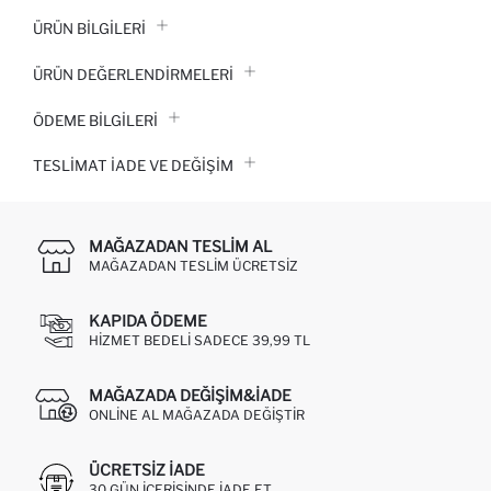
ÜRÜN BILGILERI
ÜRÜN DEĞERLENDİRMELERİ
ÖDEME BİLGİLERİ
TESLIMAT İADE VE DEĞIŞIM
MAĞAZADAN TESLIM AL
MAĞAZADAN TESLIM ÜCRETSIZ
KAPIDA ÖDEME
HIZMET BEDELI SADECE 39,99 TL
MAĞAZADA DEĞIŞIM&İADE
ONLINE AL MAĞAZADA DEĞIŞTIR
ÜCRETSIZ IADE
30 GÜN IÇERISINDE IADE ET