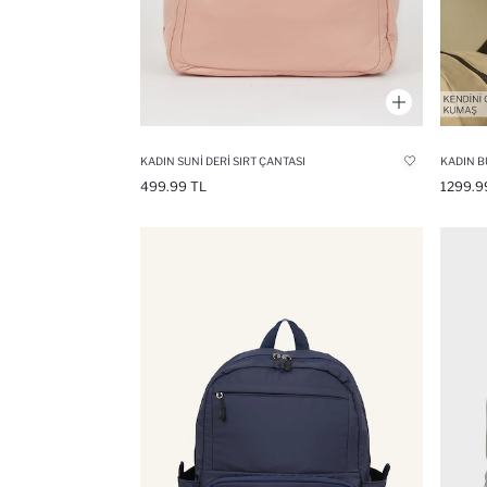
KADIN SUNI DERI SIRT ÇANTASI
KADIN B
499.99 TL
1299.9