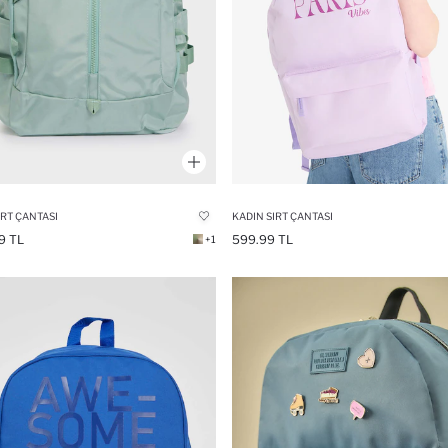
IRT ÇANTASI
KADIN SIRT ÇANTASI
9 TL
599.99 TL
+1