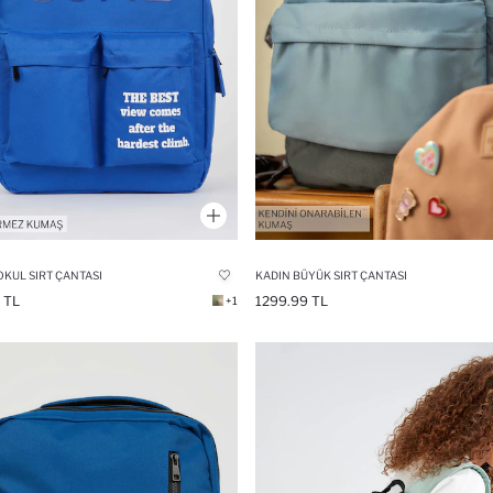
OKUL SIRT ÇANTASI
KADIN BÜYÜK SIRT ÇANTASI
 TL
1299.99 TL
+1