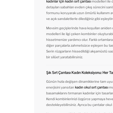
kadınlar için kadın sırt çantası
modelleri ile 
detayları sabahları evden çıkış sürecini san
formunu koruyarak uzun ömürlü kullanım avan
ve açık sandaletlerle dilediğiniz gibi eşleştire
Mevsim geçişlerinde hava koşulları aniden değ
modelleri ile ilgi çeken kombinler oluşturabil
hissetmenize yardımcı olur. Farklı ortamlar
diğer parçalarla zahmetsizce eşleşen bu tas
Serin rüzgarların hissedildiği akşamüstü sa
bir silüet yaratabilirsiniz.
Şık Sırt Çantası Kadın Koleksiyonu: Her 
Günün hızla değişen dinamiklerine tam uy
enerjisini yansıtan
kadın okul sırt çantası
mo
basamaklarını tırmanan kadınlar için tasarlana
Kendi kombinlerinizi özgürce yapmaya hev
destekleyebilirsiniz. Ayrıca bu çantalar okul ç