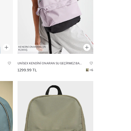
UNISEX KENDINI ONARAN SU GEÇIRMEZ BASKILI BÜYÜK OKUL SIRT ÇANTASI
1299.99 TL
+6