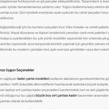
dolaplarınıza fonksiyonel ve şık parçalar ekleyebilirsiniz. Tasarımların iç k
iyeler içinde tamamlamanıza yardımcı olur. Yoğun kullanıma karşı ekstra dir
tajı sunar. Gün içindeki enerjinize ayak uyduran bu rahat parçaları hava
bilirsiniz.
işebileceği için bu kurtarıcı parçaları ince triko hırkalar ve renkli şallar
irsiniz. Hayal dünyanızı ve kişisel zevklerinizi yansıtan canlı renk paletleri
a kolayca uyarlanabilen bu çok yönlü modeller sayesinde her ortamda şık gö
arımlar sayesinde ayna karşısında kombin yapmak için geçirilen zamanı oldu
atlerinde bu modern çantaları önü açık oversize gömlekler veya deri ceket
Tarza Uygun Seçenekler
um sağlayan
kadın çanta modelleri,
kullanım alanlarının gereksinimlerine gör
delleri, hafif dokudaki alternatiflerle hazırlanarak kadınlara büyük kolaylık 
n laptop sırt çantası kadın seçenekleri üzerlerindeki net ve asil çizgilerle,
esli olduğunuz bu çağda
büyük boy sırt çantası kadın
tasarımları arasından
antası olarak da kullanılabilir.