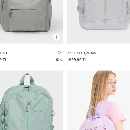
NTASI
KADIN SIRT ÇANTASI
9 TL
1999.99 TL
+1