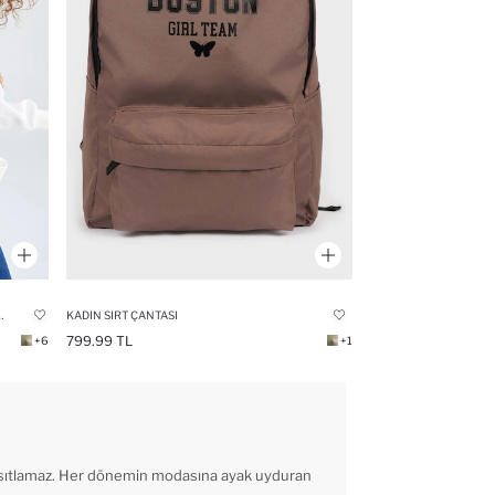
KILI BÜYÜK OKUL SIRT ÇANTASI
KADIN SIRT ÇANTASI
799.99 TL
+6
+1
sıtlamaz. Her dönemin modasına ayak uyduran