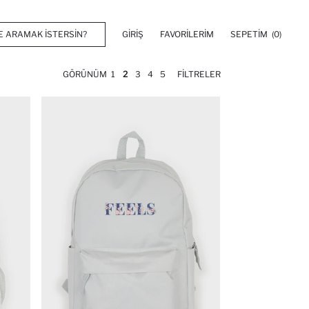
GIRIŞ
FAVORILERIM
SEPETIM
(0)
GÖRÜNÜM
1
2
3
4
5
FILTRELER