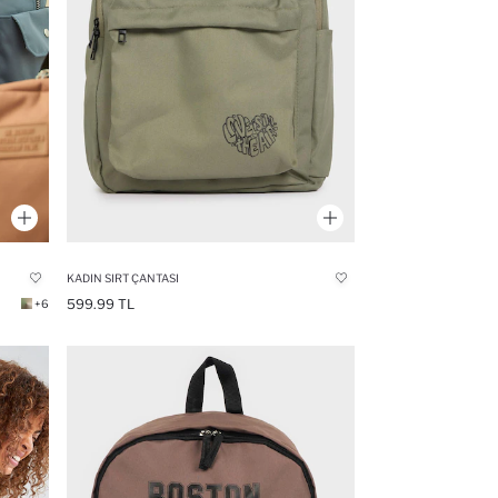
KADIN SIRT ÇANTASI
599.99 TL
+6