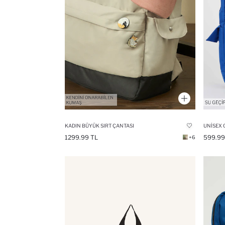
KADIN BÜYÜK SIRT ÇANTASI
UNISEX 
1299.99 TL
599.99
+6