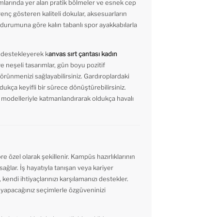
ısımlarında yer alan pratik bölmeler ve esnek cep
enç gösteren kaliteli dokular, aksesuarların
 durumuna göre kalın tabanlı spor ayakkabılarla
la destekleyerek k
anvas sırt çantası kadın
 ve neşeli tasarımlar, gün boyu pozitif
rünmenizi sağlayabilirsiniz. Gardıroplardaki
kça keyifli bir sürece dönüştürebilirsiniz.
 modelleriyle katmanlandırarak oldukça havalı
e özel olarak şekillenir. Kampüs hazırlıklarının
sağlar. İş hayatıyla tanışan veya kariyer
 kendi ihtiyaçlarınızı karşılamanızı destekler.
 yapacağınız seçimlerle özgüveninizi