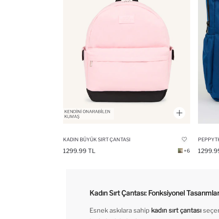
KADIN BÜYÜK SIRT ÇANTASI
PEPPYTH
1299.99 TL
1299.9
+6
Kadın Sırt Çantası: Fonksiyonel Tasarımla
Esnek askılara sahip
kadın sırt çantası
seçen