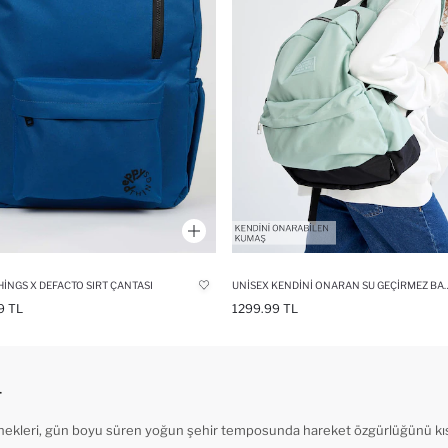
INGS X DEFACTO SIRT ÇANTASI
UNISEX KENDINI ONARAN SU GEÇIRMEZ BAS
9 TL
1299.99 TL
r
ekleri, gün boyu süren yoğun şehir temposunda hareket özgürlüğünü kı