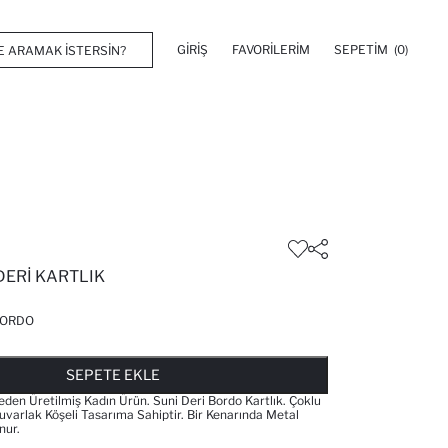
GIRIŞ
FAVORILERIM
SEPETIM
(0)
DERI KARTLIK
ORDO
FAVORILERE EKLENDI
GELINCE HABER VER
SEPETE EKLENIYOR
SEPETE EKLENDI
SEPETE EKLE
den Üretilmiş Kadın Ürün. Suni Deri Bordo Kartlık. Çoklu
uvarlak Köşeli Tasarıma Sahiptir. Bir Kenarında Metal
nur.