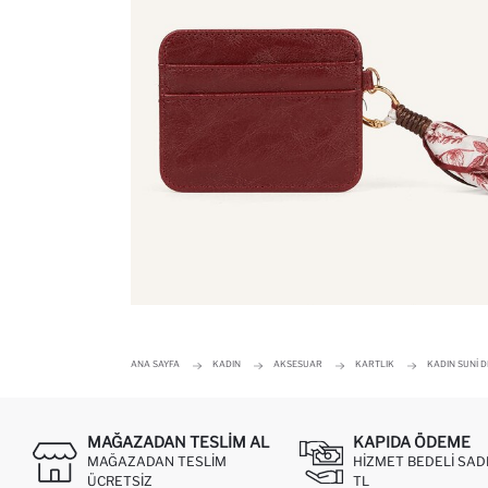
ANA SAYFA
KADIN
AKSESUAR
KARTLIK
KADIN SUNI 
MAĞAZADAN TESLIM AL
KAPIDA ÖDEME
MAĞAZADAN TESLIM
HIZMET BEDELI SAD
ÜCRETSIZ
TL