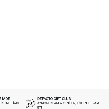
Z IADE
DEFACTO GIFT CLUB
ERISINDE IADE
AYRICALIKLARLA YENILEN, EĞLEN, DEVAM
ET!