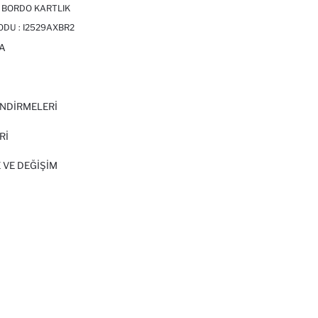
I BORDO KARTLIK
ODU :
I2529AXBR2
A
I
NDİRMELERİ
Rİ
 VE DEĞIŞIM