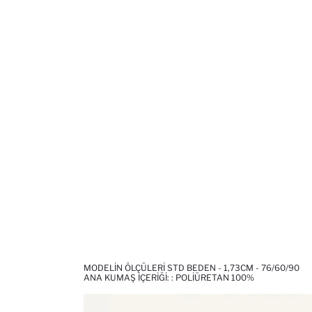
MODELIN ÖLÇÜLERI STD BEDEN - 1,73CM - 76/60/90
ANA KUMAŞ İÇERIĞI: : POLIÜRETAN 100%