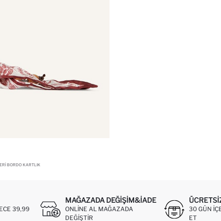
DERI BORDO KARTLIK
MAĞAZADA DEĞIŞIM&İADE
ÜCRETSI
ECE 39,99
ONLINE AL MAĞAZADA
30 GÜN IÇ
DEĞIŞTIR
ET