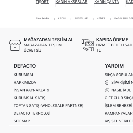
TIŞÖRT
KADIN AKSESUAR
KADIN ÇANTA
KAD
ANA SAYFA
KADIN
AKSESUAR
KEMER
KADIN SUNI D
MAĞAZADAN TESLIM AL
KAPIDA ÖDEME
MAĞAZADAN TESLIM
HIZMET BEDELI SAD
ÜCRETSIZ
TL
DEFACTO
YARDIM
KURUMSAL
SIKÇA SORULA
HAKKIMIZDA
SIPARIŞIMI 
İNSAN KAYNAKLARI
NASIL İADE
KURUMSAL SATIŞ
GIFT CLUB SIK
TOPTAN SATIŞ (WHOLESALE PARTNER)
İŞLEM REHBERI
DEFACTO TEKNOLOJI
KAMPANYALAR
SITEMAP
KIŞISEL VERILE