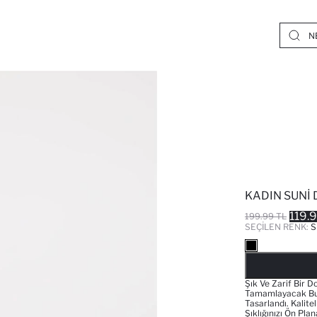
KADIN SUNI
119.
199.99 TL
SEÇILEN RENK:
S
Şık Ve Zarif Bir D
Tamamlayacak Bu 
Tasarlandı. Kalite
Şıklığınızı Ön Pl