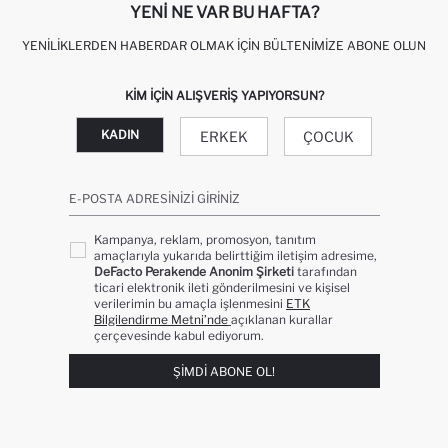
YENI NE VAR BU HAFTA?
YENILIKLERDEN HABERDAR OLMAK İÇIN BÜLTENIMIZE ABONE OLUN
KIM IÇIN ALIŞVERIŞ YAPIYORSUN?
KADIN
ERKEK
ÇOCUK
E-POSTA ADRESINIZI GIRINIZ
Kampanya, reklam, promosyon, tanıtım
amaçlarıyla yukarıda belirttiğim iletişim adresime,
DeFacto Perakende Anonim Şirketi
tarafından
ticari elektronik ileti gönderilmesini ve kişisel
verilerimin bu amaçla işlenmesini
ETK
Bilgilendirme Metni’nde
açıklanan kurallar
çerçevesinde kabul ediyorum.
ŞIMDI ABONE OL!