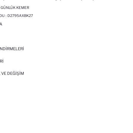
I GÜNLÜK KEMER
DU :
D2795AXBK27
A
I
NDİRMELERİ
Rİ
 VE DEĞIŞIM