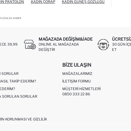
IN PANTOLON
KADIN ÇORAP
KADIN GÜNEŞ GÖZLÜĞÜ
ERI GÜNLÜK KEMER
MAĞAZADA DEĞIŞIM&İADE
ÜCRETSI
ECE 39,99
ONLINE AL MAĞAZADA
30 GÜN IÇ
DEĞIŞTIR
ET
BIZE ULAŞIN
N SORULAR
MAĞAZALARIMIZ
NASIL TAKIP EDERIM?
İLETIŞIM FORMU
 EDERIM?
MÜŞTERI HIZMETLERI
0850 333 22 86
ÇA SORULAN SORULAR
RIN KORUNMASI VE GIZLILIK