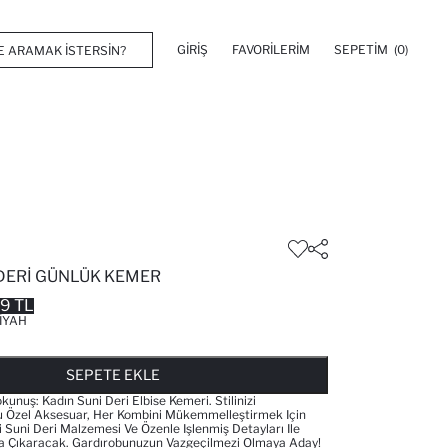
GIRIŞ
FAVORILERIM
SEPETIM
(0)
 DERI GÜNLÜK KEMER
99 TL
IYAH
FAVORILERE EKLENDI
GELINCE HABER VER
SEPETE EKLENIYOR
SEPETE EKLENDI
SEPETE EKLE
okunuş: Kadın Suni Deri Elbise Kemeri. Stilinizi
Özel Aksesuar, Her Kombini Mükemmelleştirmek Için
li Suni Deri Malzemesi Ve Özenle Işlenmiş Detayları Ile
ana Çıkaracak. Gardırobunuzun Vazgeçilmezi Olmaya Aday!