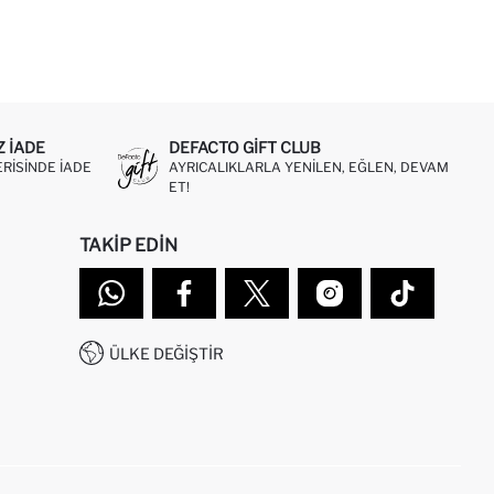
Z IADE
DEFACTO GIFT CLUB
ERISINDE IADE
AYRICALIKLARLA YENILEN, EĞLEN, DEVAM
ET!
TAKIP EDIN
ÜLKE DEĞIŞTIR