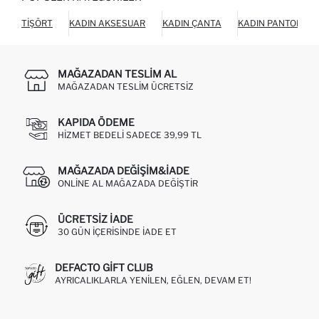
TIŞÖRT
KADIN AKSESUAR
KADIN ÇANTA
KADIN PANTOLON
MAĞAZADAN TESLIM AL
MAĞAZADAN TESLIM ÜCRETSIZ
KAPIDA ÖDEME
HIZMET BEDELI SADECE 39,99 TL
MAĞAZADA DEĞIŞIM&İADE
ONLINE AL MAĞAZADA DEĞIŞTIR
ÜCRETSIZ IADE
30 GÜN IÇERISINDE IADE ET
DEFACTO GIFT CLUB
AYRICALIKLARLA YENILEN, EĞLEN, DEVAM ET!