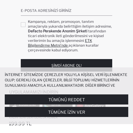
E-POSTA ADRESINIZI GIRINIZ
Kampanya, reklam, promosyon, tanıtım
amaçlarıyla yukarıda belirttiğim iletişim adresime,
DeFacto Perakende Anonim Şirketi
tarafından
ticari elektronik ileti gönderilmesini ve kişisel
verilerimin bu amaçla işlenmesini
ETK
Bilgilendirme Metni’nde
açıklanan kurallar
çerçevesinde kabul ediyorum.
ŞIMDI ABONE OL!
İNTERNET SITEMIZDE ÇEREZLER YOLUYLA KIŞISEL VERI IŞLENMEKTE
OLUP; GEREKLI OLAN ÇEREZLER, BILGI TOPLUMU HIZMETLERININ
SUNULMASI AMACIYLA KULLANILMAKTADIR. DIĞER BIRINCI VE
ÜÇÜNCÜ TARAF ÇEREZLER ISE SIZE DAHA IYI BIR ALIŞVERIŞ
UYGULAMAMIZI İNDIRIN
DENEYIMI SUNULABILMESI, SITEMIZIN DAHA IŞLEVSEL KILINMASI VE
TÜMÜNÜ REDDET
KIŞISELLEŞTIRMESI VE AÇIK RIZA VERMENIZ HALINDE, SIZLERE
YÖNELIK PAZARLAMA FAALIYETLERININ YAPILMASI AMAÇLARIYLA
TÜMÜNE İZIN VER
SINIRLI OLARAK KULLANILACAKTIR. ÇEREZLERE DAIR TERCIHLERINIZI
ÇEREZ TERCIHLERI
PANELI ARACILIĞIYLA HER ZAMAN YÖNETEBILIR,
KADIN SUNI DERI GÜNLÜK KEMER
ÇEREZLERLE ILGILI DAHA DETAYLI BILGIYE
ÇEREZ AYDINLATMA
199.99 TL
POPÜLER KATEGORILER
METNI
’NDEN ULAŞABILIRSINIZ.
FAVORILERE EKLENDI
GELINCE HABER VER
SEPETE EKLENIYOR
SEPETE EKLENDI