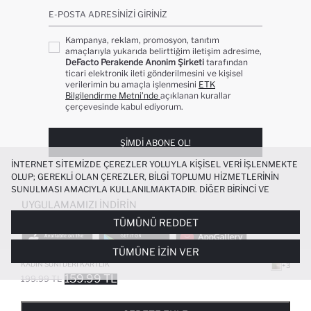
E-POSTA ADRESINIZI GIRINIZ
Kampanya, reklam, promosyon, tanıtım
amaçlarıyla yukarıda belirttiğim iletişim adresime,
DeFacto Perakende Anonim Şirketi
tarafından
ticari elektronik ileti gönderilmesini ve kişisel
verilerimin bu amaçla işlenmesini
ETK
Bilgilendirme Metni’nde
açıklanan kurallar
çerçevesinde kabul ediyorum.
ŞIMDI ABONE OL!
İNTERNET SITEMIZDE ÇEREZLER YOLUYLA KIŞISEL VERI IŞLENMEKTE
OLUP; GEREKLI OLAN ÇEREZLER, BILGI TOPLUMU HIZMETLERININ
SUNULMASI AMACIYLA KULLANILMAKTADIR. DIĞER BIRINCI VE
ÜÇÜNCÜ TARAF ÇEREZLER ISE SIZE DAHA IYI BIR ALIŞVERIŞ
UYGULAMAMIZI İNDIRIN
DENEYIMI SUNULABILMESI, SITEMIZIN DAHA IŞLEVSEL KILINMASI VE
TÜMÜNÜ REDDET
KIŞISELLEŞTIRMESI VE AÇIK RIZA VERMENIZ HALINDE, SIZLERE
YÖNELIK PAZARLAMA FAALIYETLERININ YAPILMASI AMAÇLARIYLA
TÜMÜNE İZIN VER
SINIRLI OLARAK KULLANILACAKTIR. ÇEREZLERE DAIR TERCIHLERINIZI
ÇEREZ TERCIHLERI
PANELI ARACILIĞIYLA HER ZAMAN YÖNETEBILIR,
KADIN SUNI DERI KARTLIK
+3
ÇEREZLERLE ILGILI DAHA DETAYLI BILGIYE
ÇEREZ AYDINLATMA
159.99 TL
199.99 TL
POPÜLER KATEGORILER
METNI
’NDEN ULAŞABILIRSINIZ.
FAVORILERE EKLENDI
GELINCE HABER VER
SEPETE EKLENIYOR
SEPETE EKLENDI