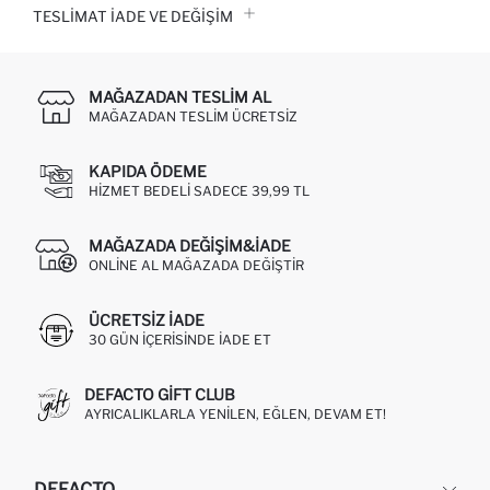
TESLIMAT İADE VE DEĞIŞIM
MAĞAZADAN TESLIM AL
MAĞAZADAN TESLIM ÜCRETSIZ
KAPIDA ÖDEME
HIZMET BEDELI SADECE 39,99 TL
MAĞAZADA DEĞIŞIM&İADE
ONLINE AL MAĞAZADA DEĞIŞTIR
ÜCRETSIZ IADE
30 GÜN IÇERISINDE IADE ET
DEFACTO GIFT CLUB
AYRICALIKLARLA YENILEN, EĞLEN, DEVAM ET!
DEFACTO